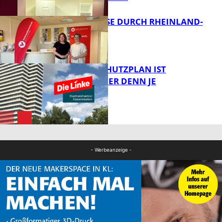
SOMMERREISE DURCH RHEINLAND-
PFALZ
FB Gesundheit
EIN HITZESCHUTZPLAN IST
NOTWENDIGER DENN JE
Panorama
FB News
- Werbeanzeige -