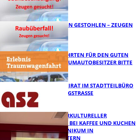
FB News
TEURE KETTEN GESTOHLEN – ZEUGEN
GESUCHT!
FB News
SPENDENFAHRTEN FÜR DEN GUTEN
ZWECK – TRAUMAUTOBESITZER BITTE
MELDEN!
FB News
SENIORENBEIRAT IM STADTTEILBÜRO
IN DER KÖNIGSTRASSE
FB News
NEUER INTERKULTURELLER
TREFFPUNKT BEI KAFFEE UND KUCHEN
IM PFALZKLINIKUM IN
FB News
KAISERSLAUTERN