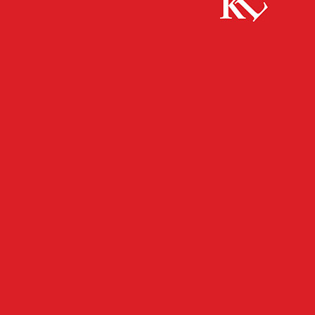
Start
FB News
Zweiter Sommerneuzugang: Maxwell Gyamfi
kommt auf den Betze
FB NEWS
SPORT
TOP NEWS
TWITTER NEWS