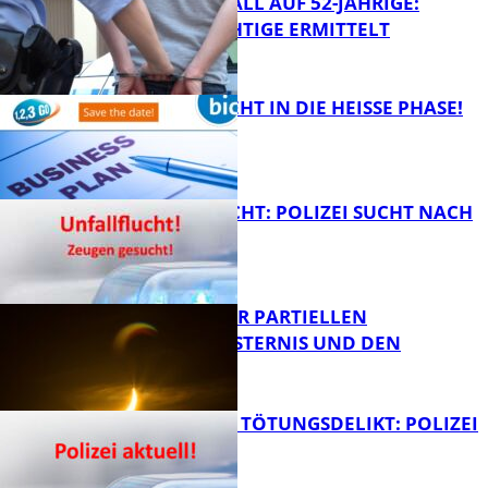
RAUBÜBERFALL AUF 52-JÄHRIGE:
TATVERDÄCHTIGE ERMITTELT
FB Kultur
1,2,3 GO® GEHT IN DIE HEISSE PHASE!
FB News
UNFALLFLUCHT: POLIZEI SUCHT NACH
ZEUGEN
Bildung
VORTRAG ZUR PARTIELLEN
SONNENFINSTERNIS UND DEN
PERSEIDEN
FB News
VERSUCHTES TÖTUNGSDELIKT: POLIZEI
ERMITTELT
Bildung