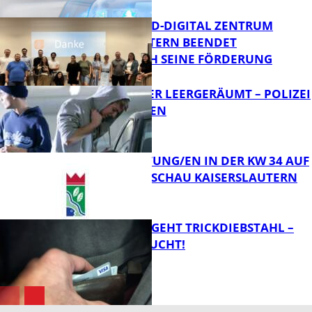
MITTELSTAND-DIGITAL ZENTRUM
KAISERSLAUTERN BEENDET
ERFOLGREICH SEINE FÖRDERUNG
FB News
TRANSPORTER LEERGERÄUMT – POLIZEI
SUCHT ZEUGEN
FB News
VERANSTALTUNG/EN IN DER KW 34 AUF
DER GARTENSCHAU KAISERSLAUTERN
FB News
PÄRCHEN BEGEHT TRICKDIEBSTAHL –
ZEUGEN GESUCHT!
FB Kultur