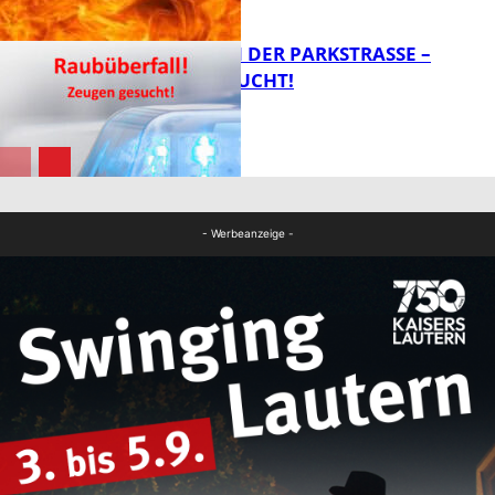
FB News
ÜBERFALL IN DER PARKSTRASSE – Z
EUGEN GESUCHT!
FB News
FB News
- Werbeanzeige -