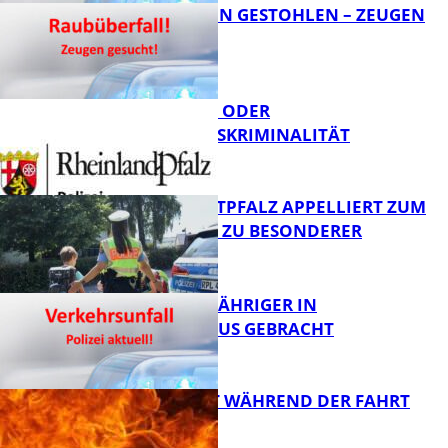
TEURE KETTEN GESTOHLEN – ZEUGEN
GESUCHT!
FB News
CYBERCRIME ODER
WIRTSCHAFTSKRIMINALITÄT
FB News
POLIZEI WESTPFALZ APPELLIERT ZUM
SCHULSTART ZU BESONDERER
VORSICHT
Polizei
UNFALL: 58-JÄHRIGER IN
KRANKENHAUS GEBRACHT
FB News
AUTO FÄNGT WÄHREND DER FAHRT
FEUER