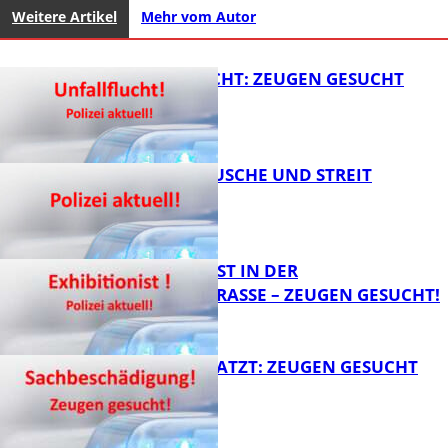
Weitere Artikel
Mehr vom Autor
UNFALLFLUCHT: ZEUGEN GESUCHT
KNALLGERÄUSCHE UND STREIT
FB News
EXHIBITIONIST IN DER
VELMANNSTRASSE – ZEUGEN GESUCHT!
FB News
AUTO ZERKRATZT: ZEUGEN GESUCHT
FB News