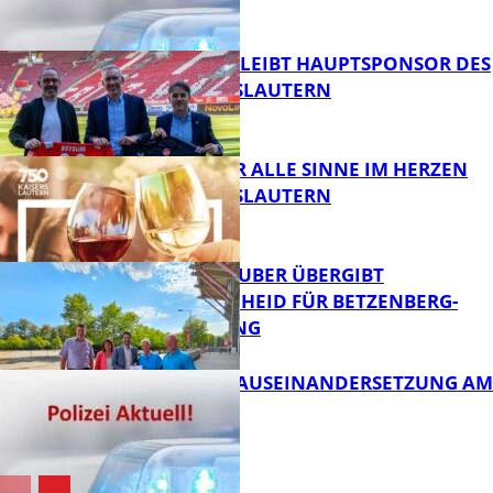
FB News
NOVOLINE BLEIBT HAUPTSPONSOR DES
1. FC KAISERSLAUTERN
FB News
GENÜSSE FÜR ALLE SINNE IM HERZEN
VON KAISERSLAUTERN
FB News
MINISTER TEUBER ÜBERGIBT
FÖRDERBESCHEID FÜR BETZENBERG-
ENTWICKLUNG
FB Kultur
HANDFESTE AUSEINANDERSETZUNG AM
PFAFFPLATZ
FB News