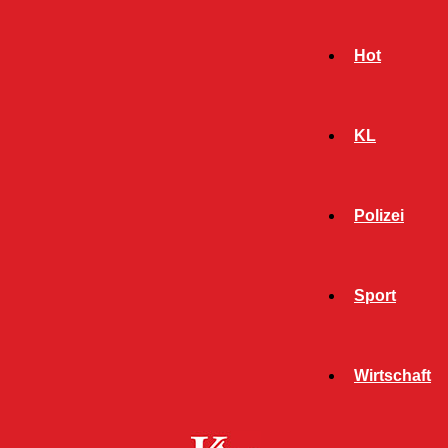
Hot
KL
Polizei
Sport
- Werbeanzeige -
Wirtschaft