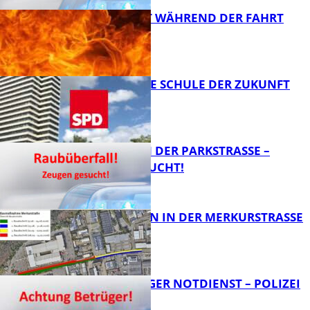
AUTO FÄNGT WÄHREND DER FAHRT
FEUER
FB News
WIE SIEHT DIE SCHULE DER ZUKUNFT
AUS?
FB News
ÜBERFALL IN DER PARKSTRASSE – Z
EUGEN GESUCHT!
FB News
BAUARBEITEN IN DER MERKURSTRASSE
FB News
FRAGWÜRDIGER NOTDIENST – POLIZEI
WARNT