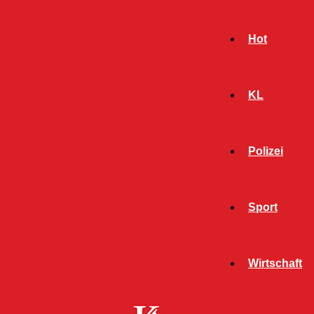
Hot
KL
Polizei
Sport
- Werbeanzeige -
Wirtschaft