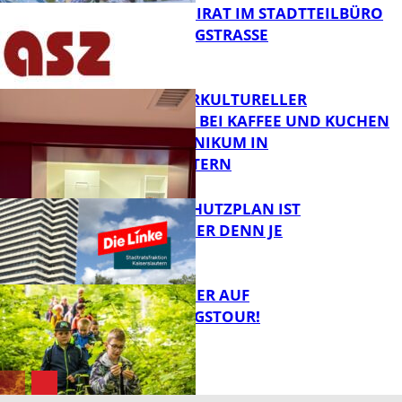
SENIORENBEIRAT IM STADTTEILBÜRO
IN DER KÖNIGSTRASSE
FB News
NEUER INTERKULTURELLER
TREFFPUNKT BEI KAFFEE UND KUCHEN
IM PFALZKLINIKUM IN
FB News
KAISERSLAUTERN
EIN HITZESCHUTZPLAN IST
NOTWENDIGER DENN JE
FB Gesundheit
MIT DEM JÄGER AUF
ENTDECKUNGSTOUR!
FB News