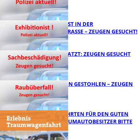
FB News
EXHIBITIONIST IN DER
VELMANNSTRASSE – ZEUGEN GESUCHT!
FB News
AUTO ZERKRATZT: ZEUGEN GESUCHT
FB News
TEURE KETTEN GESTOHLEN – ZEUGEN
GESUCHT!
FB News
SPENDENFAHRTEN FÜR DEN GUTEN
ZWECK – TRAUMAUTOBESITZER BITTE
MELDEN!
FB News