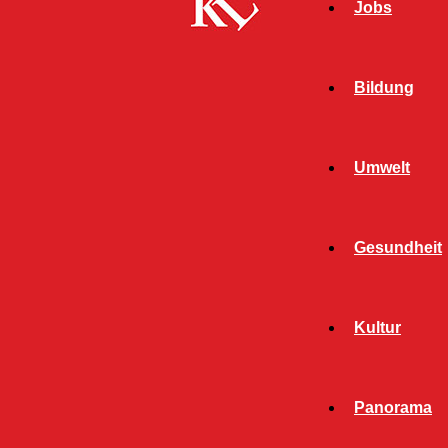
Jobs
Bildung
Umwelt
Gesundheit
Start
FB News
Diebe machen sich an Auto zu schaffen –
Kultur
Zeugen gesucht!
FB NEWS
POLIZEI
Panorama
TWITTER NEWS