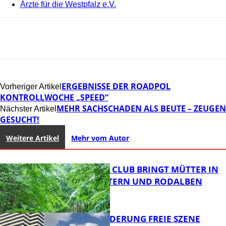
Ärzte für die Westpfalz e.V.
ERGEBNISSE DER ROADPOL
Vorheriger Artikel
KONTROLLWOCHE „SPEED“
MEHR SACHSCHADEN ALS BEUTE – ZEUGEN
Nächster Artikel
GESUCHT!
Weitere Artikel
Mehr vom Autor
NEUER MOM CLUB BRINGT MÜTTER IN
KAISERSLAUTERN UND RODALBEN
ZUSAMMEN
PROJEKTFÖRDERUNG FREIE SZENE