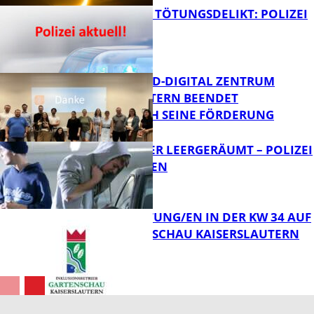
VERSUCHTES TÖTUNGSDELIKT: POLIZEI
ERMITTELT
Bildung
MITTELSTAND-DIGITAL ZENTRUM
KAISERSLAUTERN BEENDET
ERFOLGREICH SEINE FÖRDERUNG
FB News
TRANSPORTER LEERGERÄUMT – POLIZEI
SUCHT ZEUGEN
FB News
VERANSTALTUNG/EN IN DER KW 34 AUF
DER GARTENSCHAU KAISERSLAUTERN
FB News