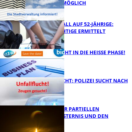
WEITERHIN MÖGLICH
FB News
RAUBÜBERFALL AUF 52-JÄHRIGE:
TATVERDÄCHTIGE ERMITTELT
FB Kultur
1,2,3 GO® GEHT IN DIE HEISSE PHASE!
FB News
UNFALLFLUCHT: POLIZEI SUCHT NACH
ZEUGEN
Bildung
VORTRAG ZUR PARTIELLEN
SONNENFINSTERNIS UND DEN
PERSEIDEN
FB News