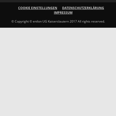
COOKIE EINSTELLUNGEN
DATENSCHUTZERKLÄRUNG
IMPRESSUM
© Copyright © enilon UG Kaiserslautern 2017 All rights reserved.