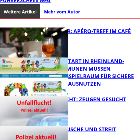
FÜHRERSCHEIN WEG
Weitere Artikel
Mehr vom Autor
HOT SUMMER: APÉRO-TREFF IM CAFÉ
LUMA
ZUM SCHULSTART IN RHEINLAND-
PFALZ: KOMMUNEN MÜSSEN
HANDLUNGSSPIELRAUM FÜR SICHERE
FB Kultur
SCHULWEGE AUSNUTZEN
UNFALLFLUCHT: ZEUGEN GESUCHT
FB News
KNALLGERÄUSCHE UND STREIT