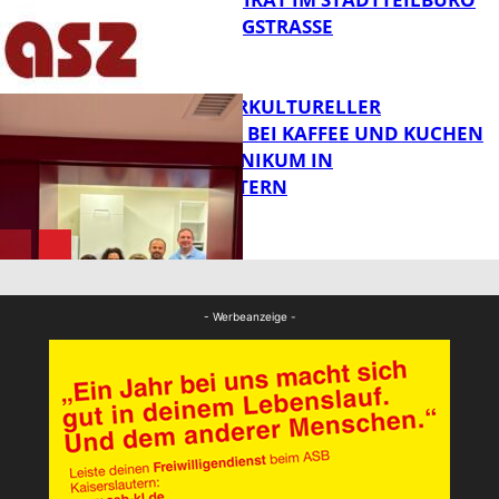
IN DER KÖNIGSTRASSE
FB News
NEUER INTERKULTURELLER
TREFFPUNKT BEI KAFFEE UND KUCHEN
IM PFALZKLINIKUM IN
FB News
KAISERSLAUTERN
FB Gesundheit
- Werbeanzeige -