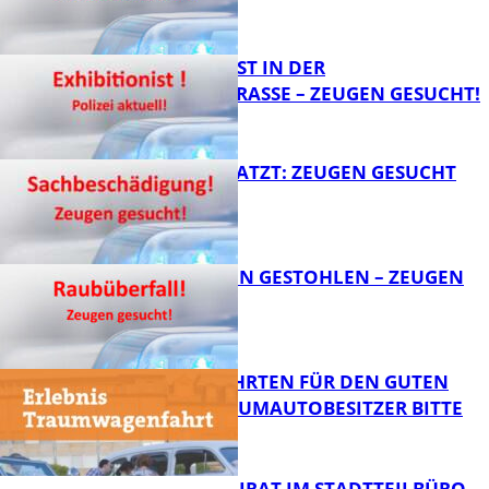
FB News
EXHIBITIONIST IN DER
VELMANNSTRASSE – ZEUGEN GESUCHT!
FB News
AUTO ZERKRATZT: ZEUGEN GESUCHT
FB News
TEURE KETTEN GESTOHLEN – ZEUGEN
GESUCHT!
FB News
SPENDENFAHRTEN FÜR DEN GUTEN
ZWECK – TRAUMAUTOBESITZER BITTE
MELDEN!
FB News
SENIORENBEIRAT IM STADTTEILBÜRO