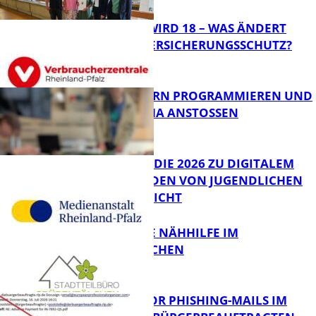
MEIN KIND WIRD 18 – WAS ÄNDERT
SICH BEIM VERSICHERUNGSSCHUTZ?
Panorama
MIT ROBOTERN PROGRAMMIEREN UND
IM CAFÉ LUMA ANSTOSSEN
FB News
JIMPLUS-STUDIE 2026 ZU DIGITALEM
WOHLBEFINDEN VON JUGENDLICHEN
VERÖFFENTLICHT
Bildung
KOSTENLOSE NÄHHILFE IM
GRÜBENTÄLCHEN
FB News
VORSICHT VOR PHISHING-MAILS IM