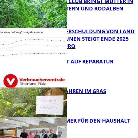
NEUER MOM CLUB BRINGT MÜTTER IN
KAISERSLAUTERN UND RODALBEN
ZUSAMMEN
PRO-KOPF-VERSCHULDUNG VON LAND
UND KOMMUNEN STEIGT ENDE 2025
AUF 9.600 EURO
FB News
NEUES RECHT AUF REPARATUR
FB News
GIFTIGE GEFAHREN IM GRAS
FB News
40 JAHRE IMMER FÜR DEN HAUSHALT
DA
Panorama