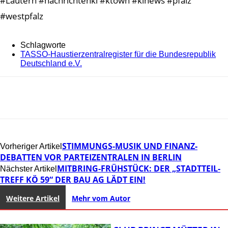
#Lautern #nachrichtenkl #ktown #klnews #pfalz
#westpfalz
Schlagworte
TASSO-Haustierzentralregister für die Bundesrepublik
Deutschland e.V.
STIMMUNGS-MUSIK UND FINANZ-
Vorheriger Artikel
DEBATTEN VOR PARTEIZENTRALEN IN BERLIN
MITBRING-FRÜHSTÜCK: DER „STADTTEIL-
Nächster Artikel
TREFF KÖ 59“ DER BAU AG LÄDT EIN!
Weitere Artikel
Mehr vom Autor