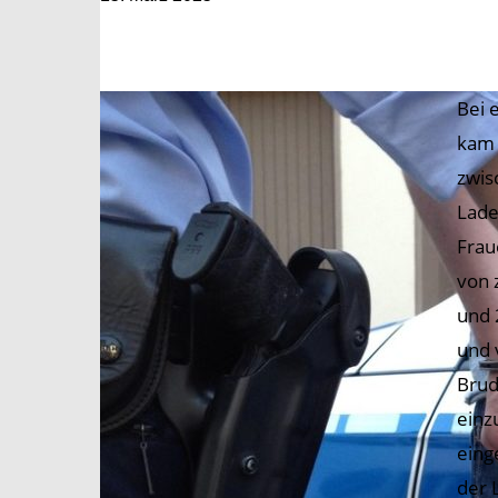
Bei 
kam 
zwis
Lade
Frau
von 
und 
und 
Brud
einz
eing
der 