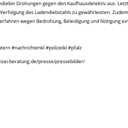
ndiebin Drohungen gegen den Kaufhausdetektiv aus. Letzte
e Verfolgung des Ladendiebstahls zu gewährleisten. Zudem l
erfahren wegen Bedrohung, Beleidigung und Nötigung ein.
ern #nachrichtenkl #polizeikl #pfalz
olizei-beratung.de/presse/pressebilder/