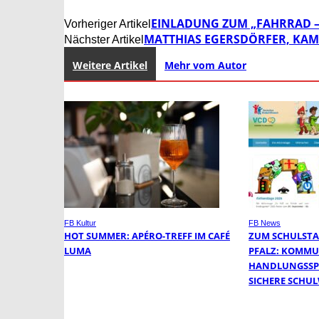
EINLADUNG ZUM „FAHRRAD – 
Vorheriger Artikel
MATTHIAS EGERSDÖRFER, K
Nächster Artikel
Weitere Artikel
Mehr vom Autor
FB Kultur
FB News
HOT SUMMER: APÉRO-TREFF IM CAFÉ
ZUM SCHULSTA
LUMA
PFALZ: KOMM
HANDLUNGSSP
SICHERE SCHU