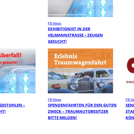
FB News
EXHIBITIONIST IN DER
VELMANNSTRASSE – ZEUGEN G
ESUCHT!
FB News
FB N
 GESTOHLEN –
SPENDENFAHRTEN FÜR DEN GUTEN
SEN
HT!
ZWECK – TRAUMAUTOBESITZER
STA
BITTE MELDEN!
KÖN