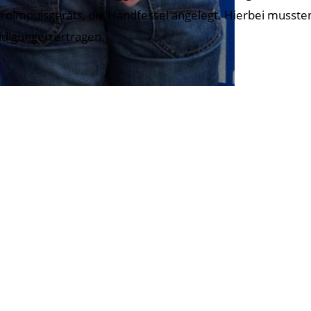
troimpulsgeräts, die Handfessel angelegt. Hierbei musst
idigungen ertragen.