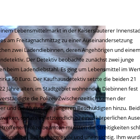
einem Lebensmittelmarkt in der Kaiserslauterer Innenstad
es am Freitagnachmittag zu einer Auseinandersetzung
chen zwei Ladendiebinnen, deren Angehörigen und eine
ndetektiv. Der Detektiv beobachte zunächst zwei junge
en beim Ladendiebstahl. Es ging um Lebensmittel im Wer
zirka 50 Euro. Der Kaufhausdetektiv setzte die beiden 21
22 Jahre alten, im Stadtgebiet wohnenden Diebinnen fest
verständigte die Polizei. Zwischenzeitlich kamen der
er und die Mutter der jüngeren Beschuldigten hinzu. Beid
uwirken, sodass es letztendlich zu einer körperlichen Aus
etroffenen Polizeibeamten mussten die Streitigkeiten schl
Ladendiebin äußerst aggressiv und uneinsichtig. Ihm wurd