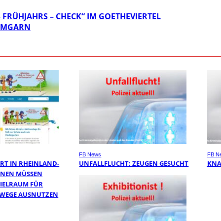
FRÜHJAHRS – CHECK“ IM GOETHEVIERTEL
AMMGARN
FB News
FB N
RT IN RHEINLAND-
UNFALLFLUCHT: ZEUGEN GESUCHT
KNA
UNEN MÜSSEN
IELRAUM FÜR
LWEGE AUSNUTZEN