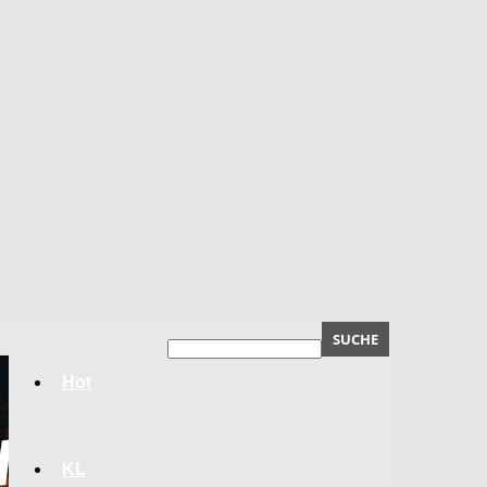
Hot
KL