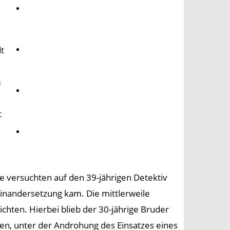
Umwelt
t
Gesundheit
m
Kultur
t
Panorama
e versuchten auf den 39-jährigen Detektiv
einandersetzung kam. Die mittlerweile
ichten. Hierbei blieb der 30-jährige Bruder
en, unter der Androhung des Einsatzes eines