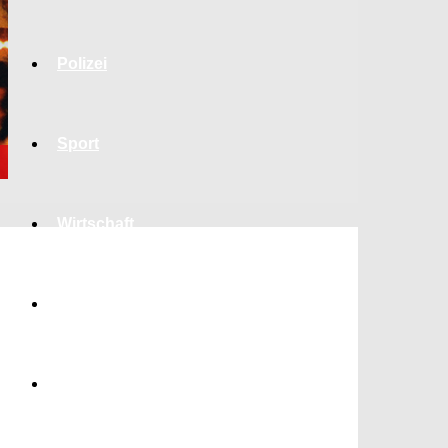
Polizei
Sport
Wirtschaft
Jobs
Bildung