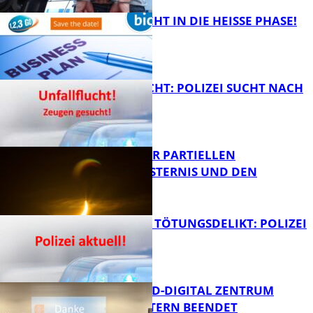
1,2,3 GO® GEHT IN DIE HEISSE PHASE!
FB News
UNFALLFLUCHT: POLIZEI SUCHT NACH
ZEUGEN
Bildung
VORTRAG ZUR PARTIELLEN
SONNENFINSTERNIS UND DEN
PERSEIDEN
FB News
VERSUCHTES TÖTUNGSDELIKT: POLIZEI
ERMITTELT
Bildung
MITTELSTAND-DIGITAL ZENTRUM
KAISERSLAUTERN BEENDET