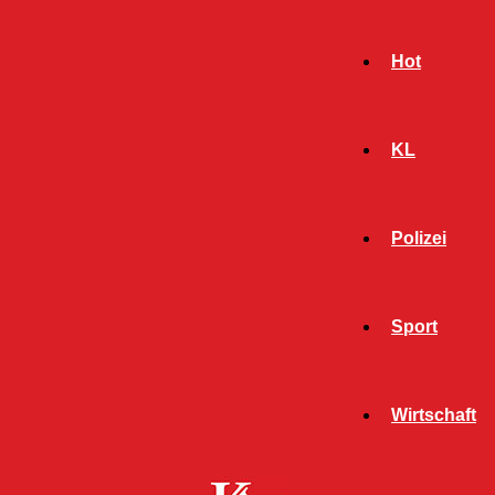
Hot
KL
Polizei
Sport
- Werbeanzeige -
Wirtschaft