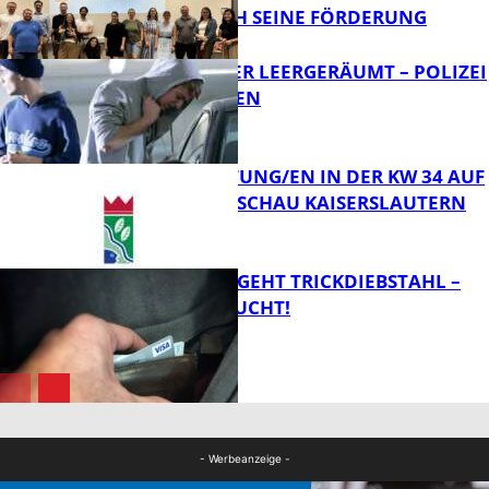
ERFOLGREICH SEINE FÖRDERUNG
FB News
TRANSPORTER LEERGERÄUMT – POLIZEI
SUCHT ZEUGEN
FB News
VERANSTALTUNG/EN IN DER KW 34 AUF
DER GARTENSCHAU KAISERSLAUTERN
FB News
PÄRCHEN BEGEHT TRICKDIEBSTAHL –
ZEUGEN GESUCHT!
FB Kultur
FB News
- Werbeanzeige -