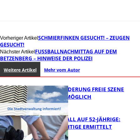
SCHMIERFINKEN GESUCHT! – ZEUGEN
Vorheriger Artikel
GESUCHT!
FUSSBALLNACHMITTAG AUF DEM B
Nächster Artikel
ETZENBERG – HINWEISE DER POLIZEI
Weitere Artikel
Mehr vom Autor
PROJEKTFÖRDERUNG FREIE SZENE
WEITERHIN MÖGLICH
RAUBÜBERFALL AUF 52-JÄHRIGE:
TATVERDÄCHTIGE ERMITTELT
FB Kultur