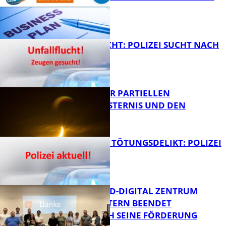
FB News
UNFALLFLUCHT: POLIZEI SUCHT NACH
ZEUGEN
Bildung
VORTRAG ZUR PARTIELLEN
SONNENFINSTERNIS UND DEN
PERSEIDEN
FB News
VERSUCHTES TÖTUNGSDELIKT: POLIZEI
ERMITTELT
Bildung
MITTELSTAND-DIGITAL ZENTRUM
KAISERSLAUTERN BEENDET
ERFOLGREICH SEINE FÖRDERUNG
FB News