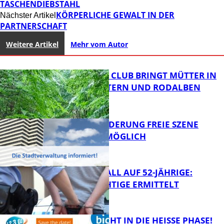
TASCHENDIEBSTAHL
KÖRPERLICHE GEWALT IN DER
Nächster Artikel
PARTNERSCHAFT
Weitere Artikel
Mehr vom Autor
NEUER MOM CLUB BRINGT MÜTTER IN
KAISERSLAUTERN UND RODALBEN
ZUSAMMEN
PROJEKTFÖRDERUNG FREIE SZENE
WEITERHIN MÖGLICH
FB News
RAUBÜBERFALL AUF 52-JÄHRIGE:
TATVERDÄCHTIGE ERMITTELT
FB Kultur
1,2,3 GO® GEHT IN DIE HEISSE PHASE!