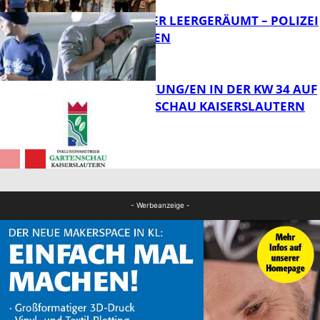
TRANSPORTER LEERGERÄUMT – POLIZEI
SUCHT ZEUGEN
FB News
VERANSTALTUNG/EN IN DER KW 34 AUF
DER GARTENSCHAU KAISERSLAUTERN
FB News
FB Kultur
- Werbeanzeige -