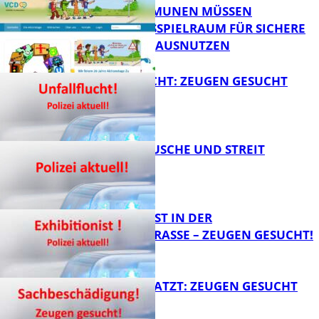
PFALZ: KOMMUNEN MÜSSEN
HANDLUNGSSPIELRAUM FÜR SICHERE
FB Kultur
SCHULWEGE AUSNUTZEN
UNFALLFLUCHT: ZEUGEN GESUCHT
FB News
KNALLGERÄUSCHE UND STREIT
FB News
EXHIBITIONIST IN DER
VELMANNSTRASSE – ZEUGEN GESUCHT!
FB News
AUTO ZERKRATZT: ZEUGEN GESUCHT