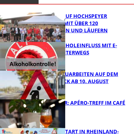
31. KERWELAUF HOCHSPEYER
BEGEISTERT MIT ÜBER 120
LÄUFERINNEN UND LÄUFERN
UNTER ALKOHOLEINFLUSS MIT E-
SCOOTER UNTERWEGS
FB News
STRASSENBAUARBEITEN AUF DEM B
ÄNNJERRÜCK AB 10. AUGUST
FB News
HOT SUMMER: APÉRO-TREFF IM CAFÉ
LUMA
FB News
ZUM SCHULSTART IN RHEINLAND-