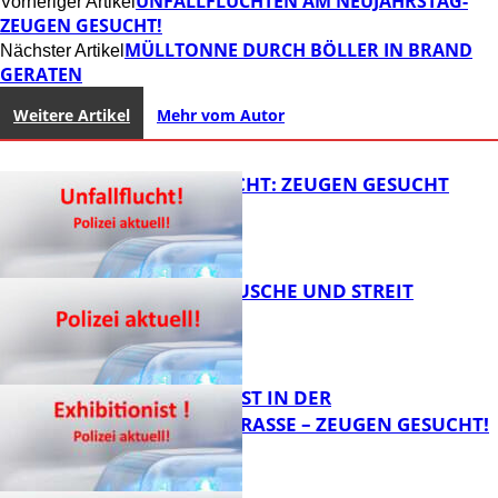
UNFALLFLUCHTEN AM NEUJAHRSTAG-
Vorheriger Artikel
ZEUGEN GESUCHT!
MÜLLTONNE DURCH BÖLLER IN BRAND
Nächster Artikel
GERATEN
Weitere Artikel
Mehr vom Autor
UNFALLFLUCHT: ZEUGEN GESUCHT
KNALLGERÄUSCHE UND STREIT
FB News
EXHIBITIONIST IN DER
VELMANNSTRASSE – ZEUGEN GESUCHT!
FB News