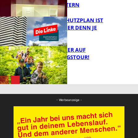
KAISERSLAUTERN
EIN HITZESCHUTZPLAN IST
NOTWENDIGER DENN JE
FB Gesundheit
MIT DEM JÄGER AUF
ENTDECKUNGSTOUR!
FB News
FB News
- Werbeanzeige -