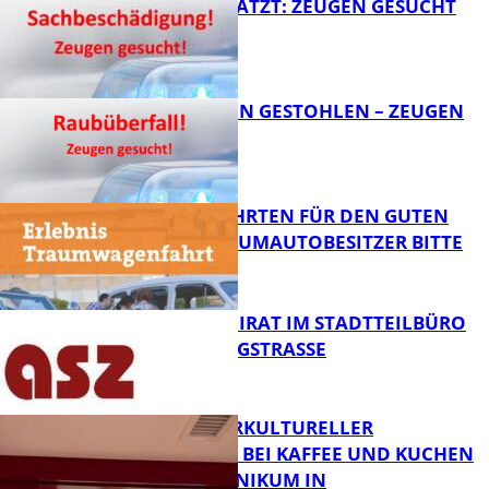
AUTO ZERKRATZT: ZEUGEN GESUCHT
FB News
TEURE KETTEN GESTOHLEN – ZEUGEN
GESUCHT!
FB News
SPENDENFAHRTEN FÜR DEN GUTEN
ZWECK – TRAUMAUTOBESITZER BITTE
MELDEN!
FB News
SENIORENBEIRAT IM STADTTEILBÜRO
IN DER KÖNIGSTRASSE
FB News
NEUER INTERKULTURELLER
TREFFPUNKT BEI KAFFEE UND KUCHEN
IM PFALZKLINIKUM IN
FB News