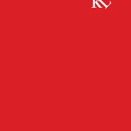
Start
Polizei
Saarbrücker ZOLL als Teil einer bundesweiten
Schwerpunktprüfung; Gemeinsamer Einsatz zur Bekämpfung
von...
POLIZEI
Saarbrücker ZOLL als Teil