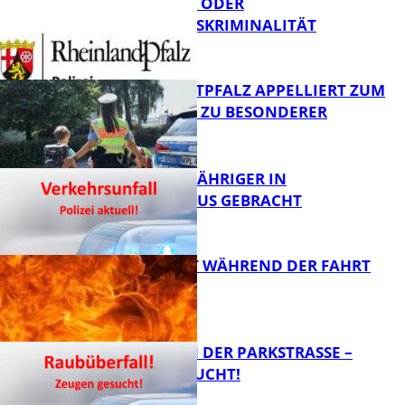
CYBERCRIME ODER
WIRTSCHAFTSKRIMINALITÄT
FB News
POLIZEI WESTPFALZ APPELLIERT ZUM
SCHULSTART ZU BESONDERER
VORSICHT
Polizei
UNFALL: 58-JÄHRIGER IN
KRANKENHAUS GEBRACHT
FB News
AUTO FÄNGT WÄHREND DER FAHRT
FEUER
FB News
ÜBERFALL IN DER PARKSTRASSE – Z
EUGEN GESUCHT!
FB News