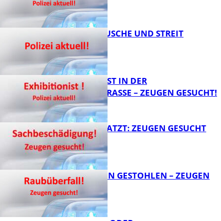
KNALLGERÄUSCHE UND STREIT
FB News
EXHIBITIONIST IN DER
VELMANNSTRASSE – ZEUGEN GESUCHT!
FB News
AUTO ZERKRATZT: ZEUGEN GESUCHT
FB News
TEURE KETTEN GESTOHLEN – ZEUGEN
GESUCHT!
FB News