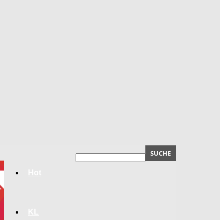
Hot
KL