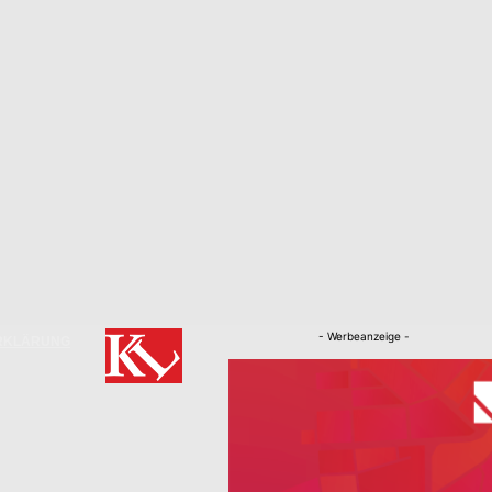
- Werbeanzeige -
RKLÄRUNG
Nachrichten
Kaiserslautern