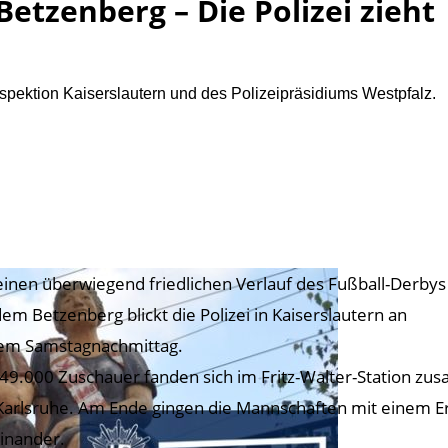
etzenberg – Die Polizei zieht
ektion Kaiserslautern und des Polizeipräsidiums Westpfalz.
einen überwiegend friedlichen Verlauf des Fußball-Derbys
dem Betzenberg blickt die Polizei in Kaiserslautern an
em Samstagnachmittag.
 49.000 Zuschauer fanden sich im Fritz-Walter-Station z
Karlsruhe. Am Ende gingen die Mannschaften mit einem Er
inander.