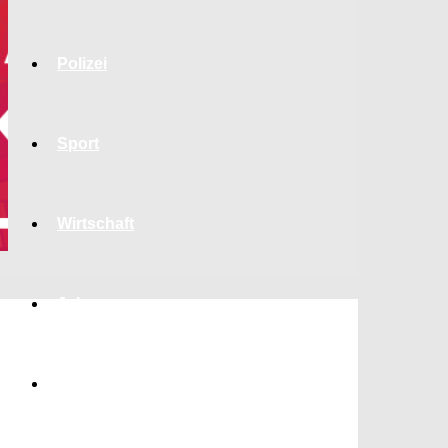
Polizei
Sport
Wirtschaft
Jobs
Bildung