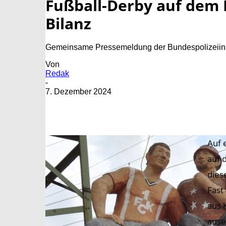
Fußball-Derby auf dem B
Bilanz
Gemeinsame Pressemeldung der Bundespolizeiinsp
Von
Redak
-
7. Dezember 2024
Auf 
auf 
dies
Fast
aus 
ause