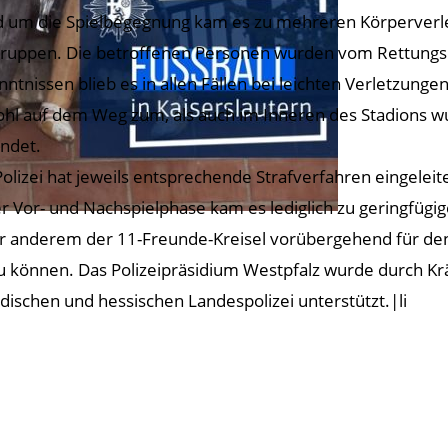
 um die Spielbegegnung kam es zu mehreren Körperverle
ruppen. Die betroffenen Personen wurden vom Rettungsdi
nntnissen blieb es in allen Fällen bei leichten Verletzungen
hl auf dem Weg zum, als auch im Inneren des Stadions wu
ndet.
Polizei hat jeweils entsprechende Strafverfahren eingeleit
er Vor- und Nachspielphase kam es lediglich zu geringfüg
r anderem der 11-Freunde-Kreisel vorübergehend für de
u können. Das Polizeipräsidium Westpfalz wurde durch Kr
ndischen und hessischen Landespolizei unterstützt.|li