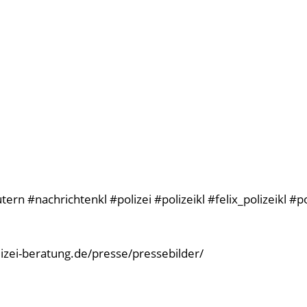
rn #nachrichtenkl #polizei #polizeikl #felix_polizeikl #p
olizei-beratung.de/presse/pressebilder/