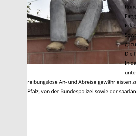
Rund
Fang
Erke
Sowo
gezü
Die 
In d
unte
reibungslose An- und Abreise gewährleisten z
Pfalz, von der Bundespolizei sowie der saarlä