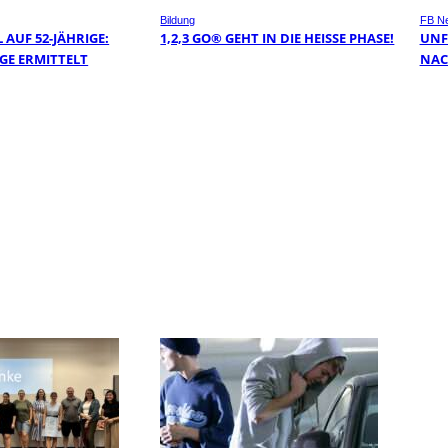
Bildung
FB N
AUF 52-JÄHRIGE:
1,2,3 GO® GEHT IN DIE HEISSE PHASE!
UNF
GE ERMITTELT
NAC