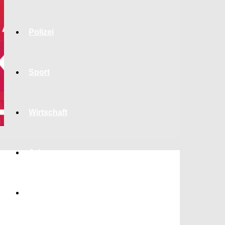
Polizei
Sport
Wirtschaft
Jobs
Bildung