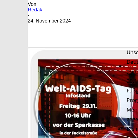
Von
Redak
-
24. November 2024
Unse
Deut
(Bun
29.1
Fußg
Prog
Mens
gege
Die 