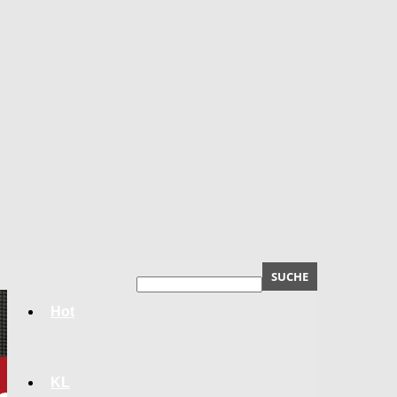
Hot
KL