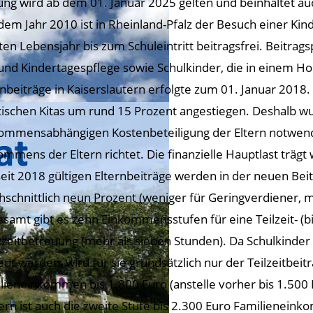
ung wird ab dem 01. Januar 2025 gelten und beinhaltet au
 dem Jahr 2010 ist in Rheinland-Pfalz der Besuch einer Ki
ten Lebensjahr bis zum Schuleintritt beitragsfrei. Beitragsp
 und Kindertagespflege sowie Schulkinder, die in einem Ho
rnbeiträge in Kaiserslautern erfolgte zum 01. Januar 2018
tischen Kitas um rund 15 Prozent angestiegen. Deshalb w
ommensabhängigen Kostenbeteiligung der Eltern notwendi
ommens der Eltern richtet. Die finanzielle Hauptlast trägt 
seit 2018 gültigen Elternbeiträge werden in der neuen Be
hschnittlich neun Prozent (weniger für Geringverdiener,
esamt gibt es zehn Einkommensstufen für eine Teilzeit- (b
zeitbetreuung (mehr als sieben Stunden). Da Schulkinder 
eut werden, wird für sie grundsätzlich nur der Teilzeitbe
lieneinkommen bis 1.800 Euro (anstelle vorher bis 1.500 Eu
ern ist auch die zweite Stufe bis 2.300 Euro Familieneink