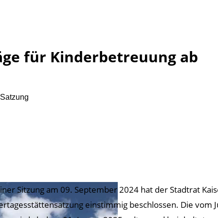
äge für Kinderbetreuung ab
a-Satzung
einer Sitzung am 09. September 2024 hat der Stadtrat Kai
ertagesstättensatzung einstimmig beschlossen. Die vom