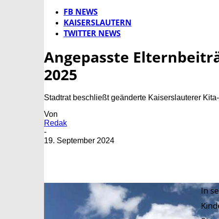
FB NEWS
KAISERSLAUTERN
TWITTER NEWS
Angepasste Elternbeitr
2025
Stadtrat beschließt geänderte Kaiserslauterer Kit
Von
Redak
-
19. September 2024
In s
Kind