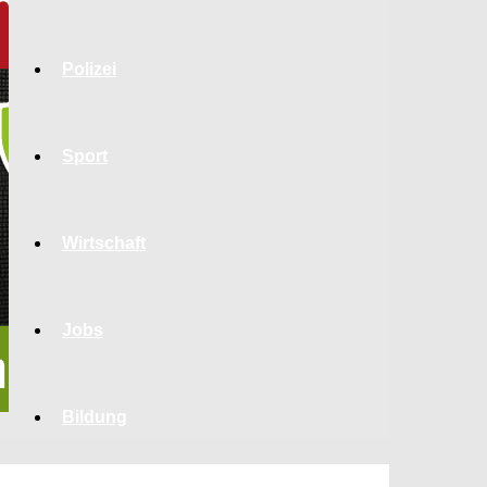
Polizei
Sport
Wirtschaft
Jobs
Bildung