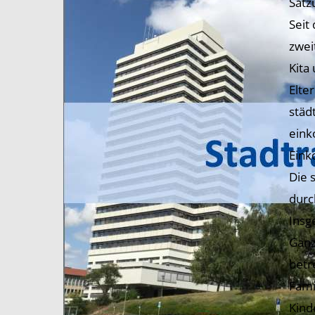
Satz
Seit
zwei
Kita
Elte
städ
eink
Eink
Die 
durc
Insg
Ganz
betr
Fami
Kind