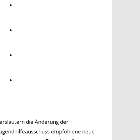
Umwelt
Gesundheit
Kultur
Panorama
serslautern die Änderung der
 Jugendhilfeausschuss empfohlene neue