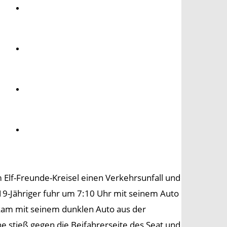
Umwelt
Gesundheit
Kultur
Panorama
Elf-Freunde-Kreisel einen Verkehrsunfall und
n 19-Jähriger fuhr um 7:10 Uhr mit seinem Auto
 kam mit seinem dunklen Auto aus der
e stieß gegen die Beifahrerseite des Seat und