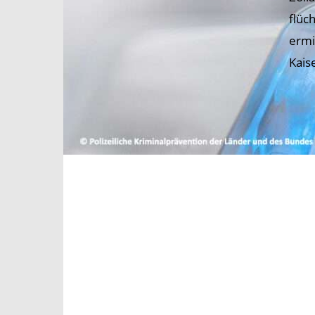
flüc
ermi
Kais