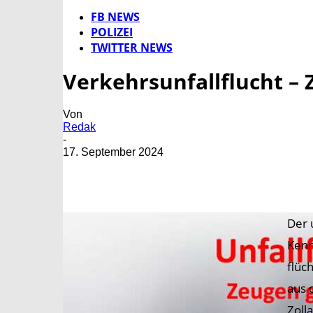
FB NEWS
POLIZEI
TWITTER NEWS
Verkehrsunfallflucht –
Von
Redak
-
17. September 2024
Der 
Kenn
flüc
aus 
Zoll