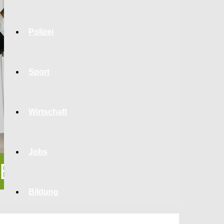
Polizei
Sport
Wirtschaft
Jobs
Bildung