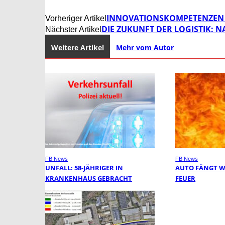
INNOVATIONSKOMPETENZEN 
Vorheriger Artikel
DIE ZUKUNFT DER LOGISTIK: N
Nächster Artikel
Weitere Artikel
Mehr vom Autor
FB News
FB News
UNFALL: 58-JÄHRIGER IN
AUTO FÄNGT 
KRANKENHAUS GEBRACHT
FEUER