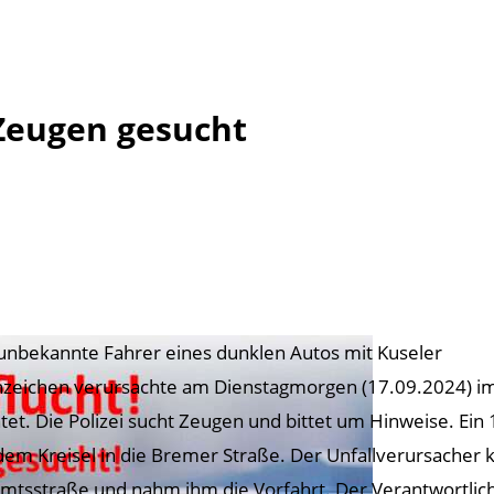
 Zeugen gesucht
unbekannte Fahrer eines dunklen Autos mit Kuseler
zeichen verursachte am Dienstagmorgen (17.09.2024) im 
htet. Die Polizei sucht Zeugen und bittet um Hinweise. Ei
dem Kreisel in die Bremer Straße. Der Unfallverursacher
amtsstraße und nahm ihm die Vorfahrt. Der Verantwortlich