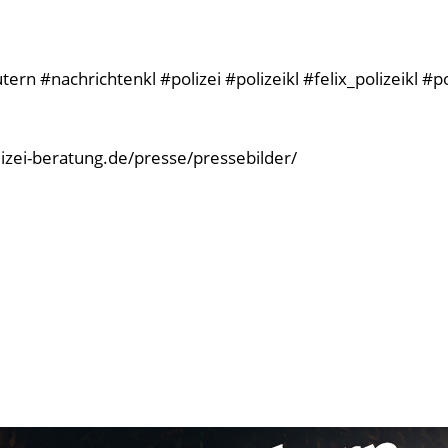
rn #nachrichtenkl #polizei #polizeikl #felix_polizeikl #p
olizei-beratung.de/presse/pressebilder/