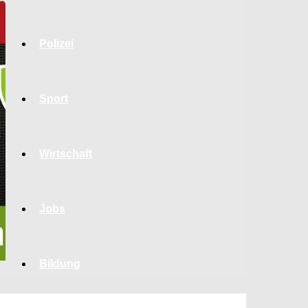
Polizei
Sport
Wirtschaft
Jobs
Bildung