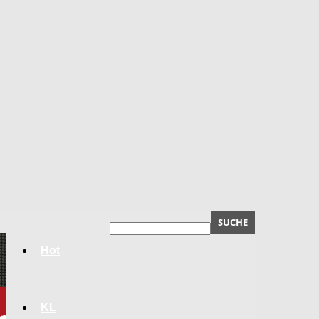
Hot
KL