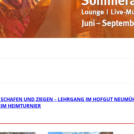
SCHAFEN UND ZIEGEN – LEHRGANG IM HOFGUT NEUMÜ
IM HEIMTURNIER