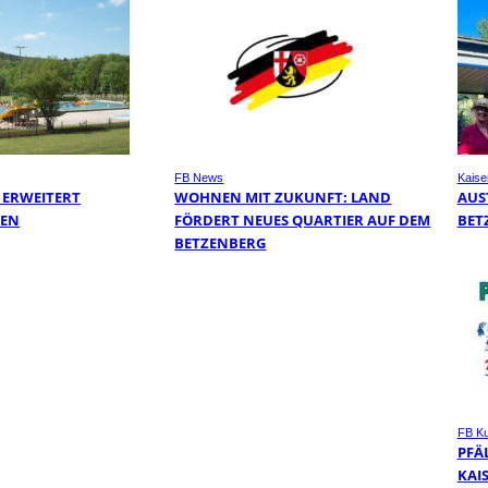
FB News
Kaise
 ERWEITERT
WOHNEN MIT ZUKUNFT: LAND
AUS
TEN
FÖRDERT NEUES QUARTIER AUF DEM
BET
BETZENBERG
FB Ku
PFÄ
KAI