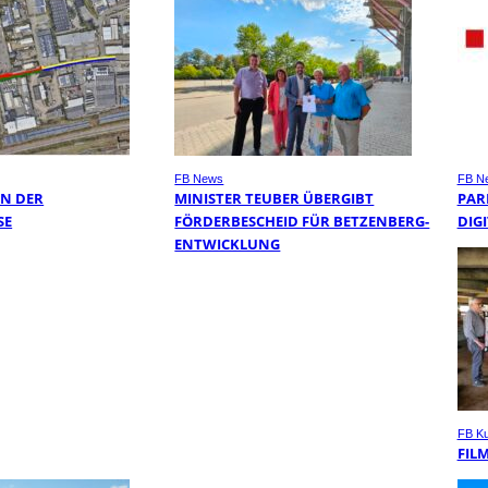
FB News
FB N
IN DER
MINISTER TEUBER ÜBERGIBT
PAR
E
FÖRDERBESCHEID FÜR BETZENBERG-
DIGI
ENTWICKLUNG
FB Ku
FIL