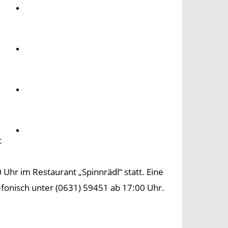
Umwelt
Gesundheit
Kultur
Panorama
t
hr im Restaurant „Spinnrädl“ statt. Eine
efonisch unter (0631) 59451 ab 17:00 Uhr.