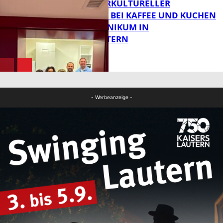
NEUER INTERKULTURELLER
TREFFPUNKT BEI KAFFEE UND KUCHEN
IM PFALZKLINIKUM IN
FB News
KAISERSLAUTERN
FB Gesundheit
- Werbeanzeige -