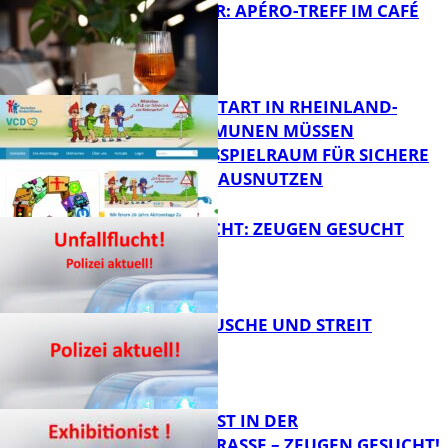
HOT SUMMER: APÉRO-TREFF IM CAFÉ
LUMA
ZUM SCHULSTART IN RHEINLAND-
PFALZ: KOMMUNEN MÜSSEN
HANDLUNGSSPIELRAUM FÜR SICHERE
FB Kultur
SCHULWEGE AUSNUTZEN
UNFALLFLUCHT: ZEUGEN GESUCHT
FB News
KNALLGERÄUSCHE UND STREIT
FB News
EXHIBITIONIST IN DER
VELMANNSTRASSE – ZEUGEN GESUCHT!