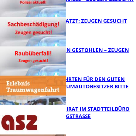
FB News
AUTO ZERKRATZT: ZEUGEN GESUCHT
FB News
TEURE KETTEN GESTOHLEN – ZEUGEN
GESUCHT!
FB News
SPENDENFAHRTEN FÜR DEN GUTEN
ZWECK – TRAUMAUTOBESITZER BITTE
MELDEN!
FB News
SENIORENBEIRAT IM STADTTEILBÜRO
IN DER KÖNIGSTRASSE
FB News