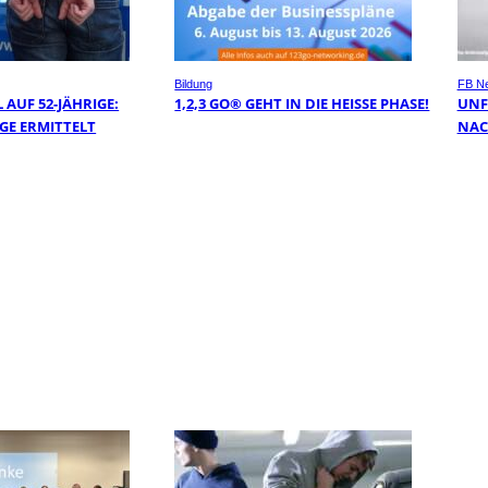
Bildung
FB N
AUF 52-JÄHRIGE:
1,2,3 GO® GEHT IN DIE HEISSE PHASE!
UNF
GE ERMITTELT
NAC