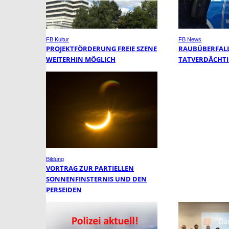
FB Kultur
FB News
PROJEKTFÖRDERUNG FREIE SZENE
RAUBÜBERFALL 
WEITERHIN MÖGLICH
TATVERDÄCHTI
Bildung
VORTRAG ZUR PARTIELLEN
SONNENFINSTERNIS UND DEN
PERSEIDEN