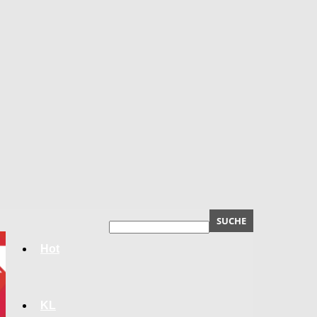
Hot
KL