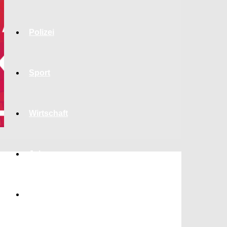
Polizei
Sport
Wirtschaft
Jobs
Bildung