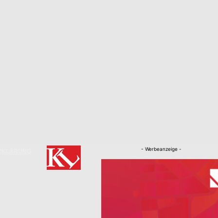
- Werbeanzeige -
RKLÄRUNG
Nachrichten
Kaiserslautern