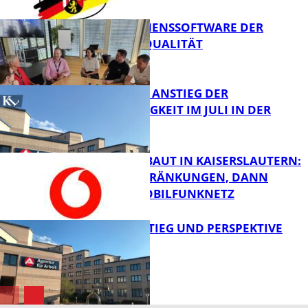
UNTERNEHMENSSOFTWARE DER
HÖCHSTEN QUALITÄT
Bildung
SAISONALER ANSTIEG DER
ARBEITSLOSIGKEIT IM JULI IN DER
WESTPFALZ
FB News
VODAFONE BAUT IN KAISERSLAUTERN:
ERST EINSCHRÄNKUNGEN, DANN
BESSERES MOBILFUNKNETZ
FB News
WIEDEREINSTIEG UND PERSPEKTIVE
FB News