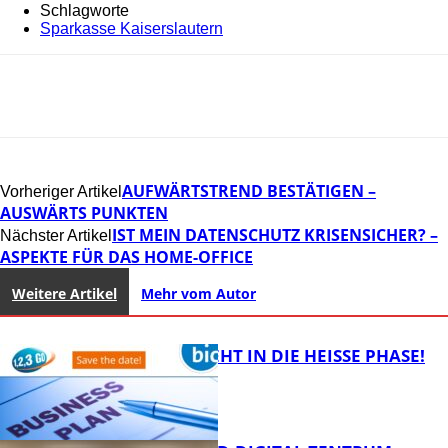
Schlagworte
Sparkasse Kaiserslautern
AUFWÄRTSTREND BESTÄTIGEN –
Vorheriger Artikel
AUSWÄRTS PUNKTEN
IST MEIN DATENSCHUTZ KRISENSICHER? –
Nächster Artikel
ASPEKTE FÜR DAS HOME-OFFICE
Weitere Artikel
Mehr vom Autor
1,2,3 GO® GEHT IN DIE HEISSE PHASE!