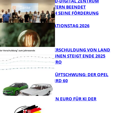
MITTELSTAND-DIGITAL ZENTRUM
KAISERSLAUTERN BEENDET
ERFOLGREICH SEINE FÖRDERUNG
Bildung
SIAK-INNOVATIONSTAG 2026
FB News
PRO-KOPF-VERSCHULDUNG VON LAND
UND KOMMUNEN STEIGT ENDE 2025
AUF 9.600 EURO
Bildung
IKONE MIT HÜFTSCHWUNG: DER OPEL
REKORD C WIRD 60
FB News
20 MILLIONEN EURO FÜR KI DER
ZUKUNFT
FB News