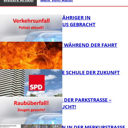
UNFALL: 58-JÄHRIGER IN
KRANKENHAUS GEBRACHT
AUTO FÄNGT WÄHREND DER FAHRT
FEUER
FB News
WIE SIEHT DIE SCHULE DER ZUKUNFT
AUS?
FB News
ÜBERFALL IN DER PARKSTRASSE – Z
EUGEN GESUCHT!
FB News
BAUARBEITEN IN DER MERKURSTRASSE