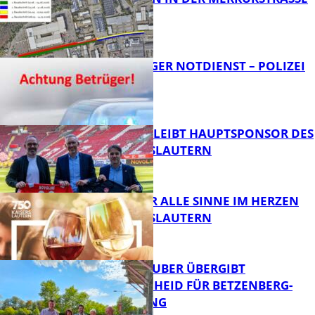
FB News
FRAGWÜRDIGER NOTDIENST – POLIZEI
WARNT
FB News
NOVOLINE BLEIBT HAUPTSPONSOR DES
1. FC KAISERSLAUTERN
FB News
GENÜSSE FÜR ALLE SINNE IM HERZEN
VON KAISERSLAUTERN
FB News
MINISTER TEUBER ÜBERGIBT
FÖRDERBESCHEID FÜR BETZENBERG-
ENTWICKLUNG
FB Kultur