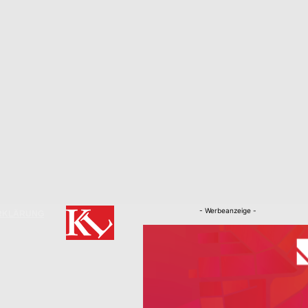
- Werbeanzeige -
RKLÄRUNG
Nachrichten
Kaiserslautern