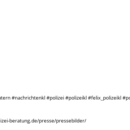
rn #nachrichtenkl #polizei #polizeikl #felix_polizeikl #p
olizei-beratung.de/presse/pressebilder/