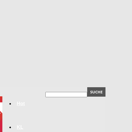
Hot
KL