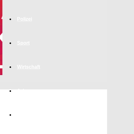
Polizei
Sport
Wirtschaft
Jobs
Bildung