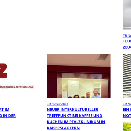
FB N
TEU
ZEU
FB Gesundheit
FB N
AT IM
NEUER INTERKULTURELLER
EIN
O IN DER
TREFFPUNKT BEI KAFFEE UND
NOT
KUCHEN IM PFALZKLINIKUM IN
KAISERSLAUTERN