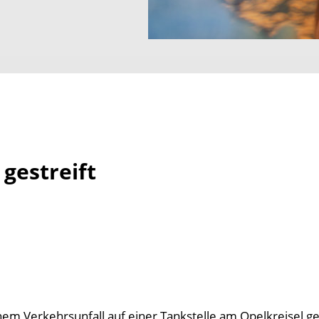
 gestreift
em Verkehrsunfall auf einer Tankstelle am Opelkreisel ge