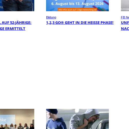
Bildung
FB N
AUF 52-JÄHRIGE:
1,2,3 GO® GEHT IN DIE HEISSE PHASE!
UNF
GE ERMITTELT
NAC