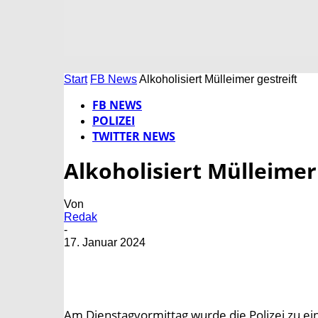
Start
FB News
Alkoholisiert Mülleimer gestreift
FB NEWS
POLIZEI
TWITTER NEWS
Alkoholisiert Mülleimer
Von
Redak
-
17. Januar 2024
Am Dienstagvormittag wurde die Polizei zu ein