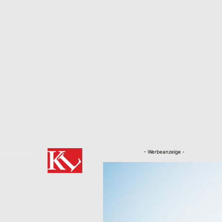
- Werbeanzeige -
RKLÄRUNG
Nachrichten
Kaiserslautern