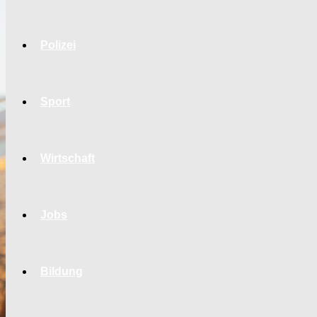
Polizei
Sport
Wirtschaft
Jobs
Bildung