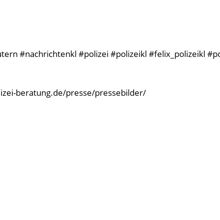
rn #nachrichtenkl #polizei #polizeikl #felix_polizeikl #p
olizei-beratung.de/presse/pressebilder/