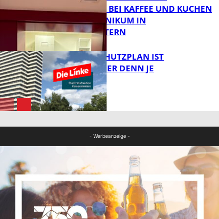
TREFFPUNKT BEI KAFFEE UND KUCHEN
IM PFALZKLINIKUM IN
FB News
KAISERSLAUTERN
EIN HITZESCHUTZPLAN IST
NOTWENDIGER DENN JE
FB Gesundheit
FB News
- Werbeanzeige -