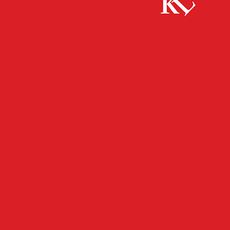
Start
FB News
Grundsatzbeschluss zum Neubau von zwei
Feuerwachen
FB NEWS
KAISERSLAUTERN
TOP NEWS
TWITTER NEWS