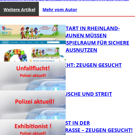
Weitere Artikel
Mehr vom Autor
ZUM SCHULSTART IN RHEINLAND-
PFALZ: KOMMUNEN MÜSSEN
HANDLUNGSSPIELRAUM FÜR SICHERE
SCHULWEGE AUSNUTZEN
UNFALLFLUCHT: ZEUGEN GESUCHT
FB News
KNALLGERÄUSCHE UND STREIT
FB News
EXHIBITIONIST IN DER
VELMANNSTRASSE – ZEUGEN GESUCHT!