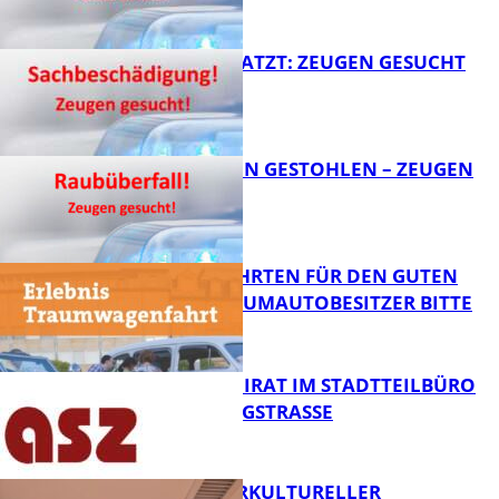
FB News
AUTO ZERKRATZT: ZEUGEN GESUCHT
FB News
TEURE KETTEN GESTOHLEN – ZEUGEN
GESUCHT!
FB News
SPENDENFAHRTEN FÜR DEN GUTEN
ZWECK – TRAUMAUTOBESITZER BITTE
MELDEN!
FB News
SENIORENBEIRAT IM STADTTEILBÜRO
IN DER KÖNIGSTRASSE
FB News
NEUER INTERKULTURELLER