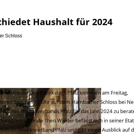
chiedet Haushalt für 2024
er Schloss
29 Mitglieder des Bezirkstags Pfalz kommen am Freitag,
Dezember, um 10 Uhr auf dem Hambacher Schloss bei N
halt des Bezirksverbands Pfalz für das Jahr 2024 zu bera
rkstagsvorsitzende Theo Wieder befasst sich in seiner 
ation im Bezirksverband Pfalz und gibt einen Ausblick au