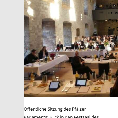
Das 
im V
Grem
Die 
vora
Bism
geri
abru
Öffentliche Sitzung des Pfälzer
Parlaments: Blick in den Festsaal des