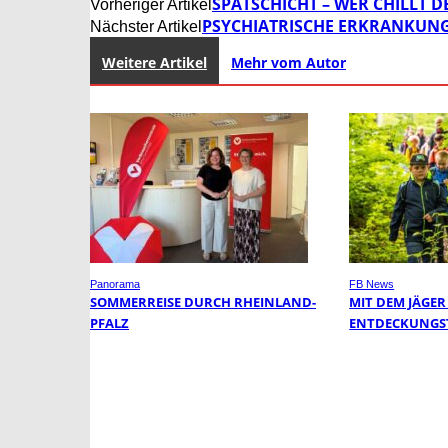
SPÄTSCHICHT – WER CHILLT D
Vorheriger Artikel
PSYCHIATRISCHE ERKRANKUN
Nächster Artikel
Weitere Artikel
Mehr vom Autor
Panorama
FB News
SOMMERREISE DURCH RHEINLAND-
MIT DEM JÄGER
PFALZ
ENTDECKUNGS