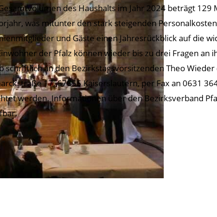
Gesamtvolumen des Haushalts im Jahr 2024 beträgt 129 M
orjahr, was mitunter den stark steigenden Personalkosten
ienmitglieder und Gäste einen Jahresrückblick auf die wic
Einwohner der Pfalz können wieder bis zu drei Fragen an ih
b schriftlich an den Bezirkstagsvorsitzenden Theo Wieder 
arckstraße 17, 67655 Kaiserslautern, per Fax an 0631 364
chtet werden. Informationen über den Bezirksverband Pfal
fbar.