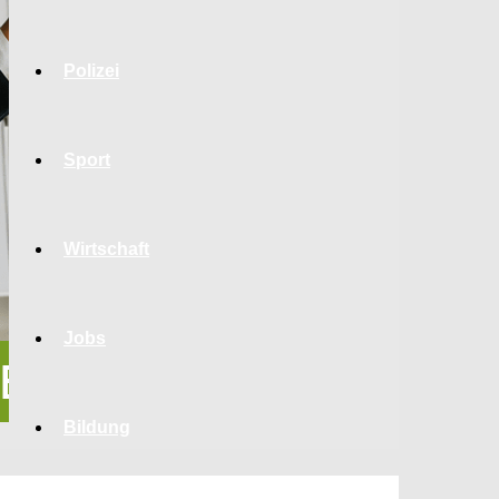
Polizei
Sport
Wirtschaft
Jobs
Bildung