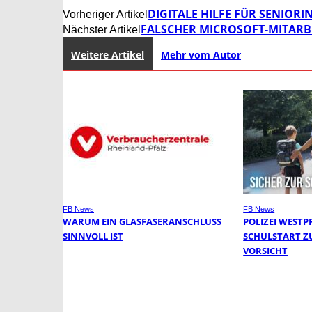
DIGITALE HILFE FÜR SENIOR
Vorheriger Artikel
FALSCHER MICROSOFT-MITARB
Nächster Artikel
Weitere Artikel
Mehr vom Autor
FB News
FB News
WARUM EIN GLASFASERANSCHLUSS
POLIZEI WESTP
SINNVOLL IST
SCHULSTART Z
VORSICHT