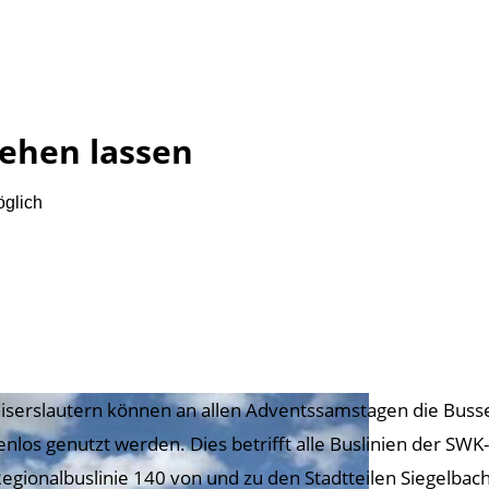
tehen lassen
öglich
aiserslautern können an allen Adventssamstagen die Bus
enlos genutzt werden. Dies betrifft alle Buslinien der SW
Regionalbuslinie 140 von und zu den Stadtteilen Siegelbac