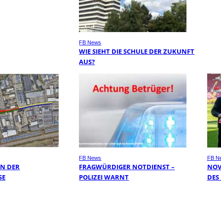
FB News
WIE SIEHT DIE SCHULE DER ZUKUNFT
AUS?
FB News
FB N
IN DER
FRAGWÜRDIGER NOTDIENST –
NOV
E
POLIZEI WARNT
DES