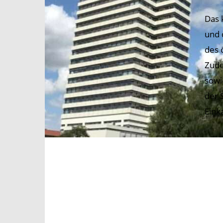
Das 
und 
des 
Zude
sowi
der 
Eink