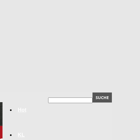
Hot
KL