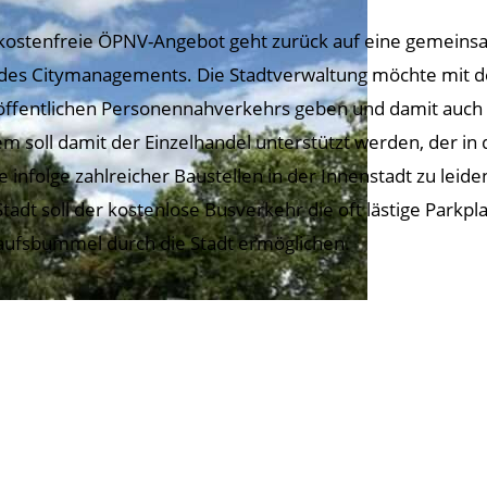
kostenfreie ÖPNV-Angebot geht zurück auf eine gemeins
des Citymanagements. Die Stadtverwaltung möchte mit de
öffentlichen Personennahverkehrs geben und damit auch e
m soll damit der Einzelhandel unterstützt werden, der in
e infolge zahlreicher Baustellen in der Innenstadt zu le
Stadt soll der kostenlose Busverkehr die oft lästige Park
aufsbummel durch die Stadt ermöglichen.