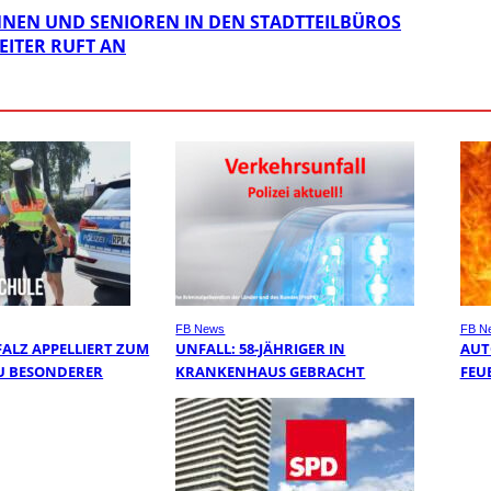
INNEN UND SENIOREN IN DEN STADTTEILBÜROS
EITER RUFT AN
FB News
FB N
FALZ APPELLIERT ZUM
UNFALL: 58-JÄHRIGER IN
AUT
U BESONDERER
KRANKENHAUS GEBRACHT
FEU