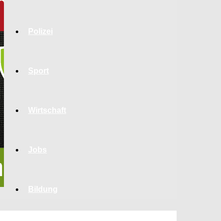
Polizei
Sport
Wirtschaft
Jobs
Bildung