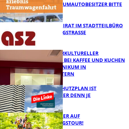
ZWECK – TRAUMAUTOBESITZER BITTE
MELDEN!
FB News
SENIORENBEIRAT IM STADTTEILBÜRO
IN DER KÖNIGSTRASSE
FB News
NEUER INTERKULTURELLER
TREFFPUNKT BEI KAFFEE UND KUCHEN
IM PFALZKLINIKUM IN
FB News
KAISERSLAUTERN
EIN HITZESCHUTZPLAN IST
NOTWENDIGER DENN JE
FB Gesundheit
MIT DEM JÄGER AUF
ENTDECKUNGSTOUR!