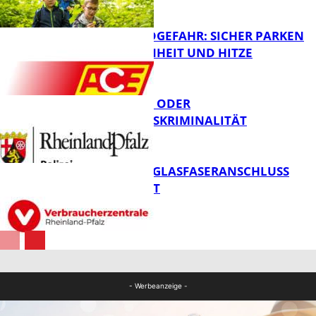
FB News
WALDBRANDGEFAHR: SICHER PARKEN
BEI TROCKENHEIT UND HITZE
FB News
CYBERCRIME ODER
WIRTSCHAFTSKRIMINALITÄT
FB News
WARUM EIN GLASFASERANSCHLUSS
SINNVOLL IST
Polizei
FB News
- Werbeanzeige -