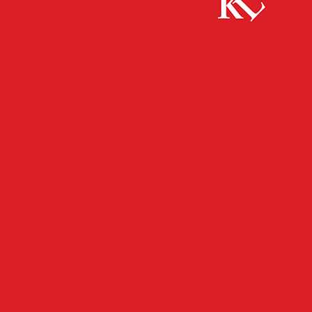
Start
FB News
Einbruch in Friseursalon – Zeugen gesucht!
FB NEWS
POLIZEI
TWITTER NEWS