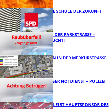
FB News
WIE SIEHT DIE SCHULE DER ZUKUNFT
AUS?
FB News
ÜBERFALL IN DER PARKSTRASSE – Z
EUGEN GESUCHT!
FB News
BAUARBEITEN IN DER MERKURSTRASSE
FB News
FRAGWÜRDIGER NOTDIENST – POLIZEI
WARNT
FB News
NOVOLINE BLEIBT HAUPTSPONSOR DES