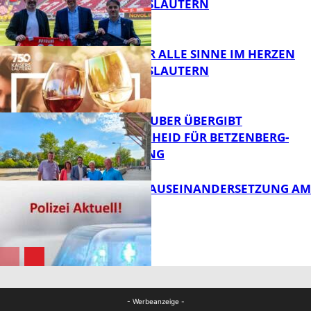
1. FC KAISERSLAUTERN
FB News
GENÜSSE FÜR ALLE SINNE IM HERZEN
VON KAISERSLAUTERN
FB News
MINISTER TEUBER ÜBERGIBT
FÖRDERBESCHEID FÜR BETZENBERG-
ENTWICKLUNG
FB Kultur
HANDFESTE AUSEINANDERSETZUNG AM
PFAFFPLATZ
FB News
FB News
- Werbeanzeige -