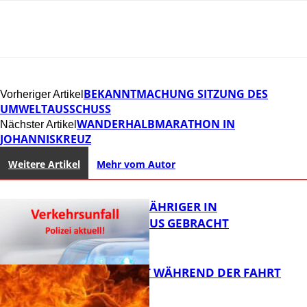
BEKANNTMACHUNG SITZUNG DES
Vorheriger Artikel
UMWELTAUSSCHUSS
WANDERHALBMARATHON IN
Nächster Artikel
JOHANNISKREUZ
Weitere Artikel
Mehr vom Autor
UNFALL: 58-JÄHRIGER IN
KRANKENHAUS GEBRACHT
AUTO FÄNGT WÄHREND DER FAHRT
FEUER