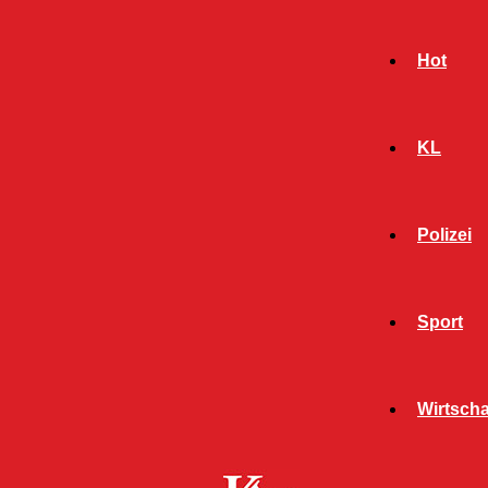
Hot
KL
Polizei
Sport
- Werbeanzeige -
Wirtscha