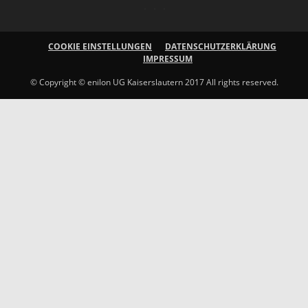
COOKIE EINSTELLUNGEN
DATENSCHUTZERKLÄRUNG
IMPRESSUM
© Copyright © enilon UG Kaiserslautern 2017 All rights reserved.