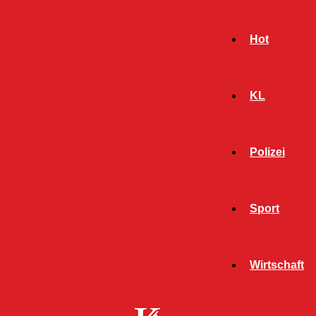
Hot
KL
Polizei
Sport
- Werbeanzeige -
Wirtschaft