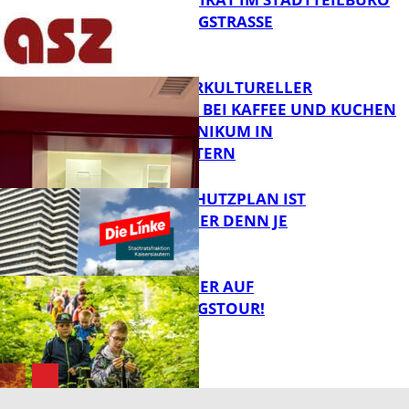
IN DER KÖNIGSTRASSE
FB News
NEUER INTERKULTURELLER
TREFFPUNKT BEI KAFFEE UND KUCHEN
IM PFALZKLINIKUM IN
FB News
KAISERSLAUTERN
EIN HITZESCHUTZPLAN IST
NOTWENDIGER DENN JE
FB Gesundheit
MIT DEM JÄGER AUF
ENTDECKUNGSTOUR!
FB News