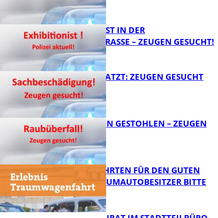
FB News
EXHIBITIONIST IN DER
VELMANNSTRASSE – ZEUGEN GESUCHT!
FB News
AUTO ZERKRATZT: ZEUGEN GESUCHT
FB News
TEURE KETTEN GESTOHLEN – ZEUGEN
GESUCHT!
FB News
SPENDENFAHRTEN FÜR DEN GUTEN
ZWECK – TRAUMAUTOBESITZER BITTE
MELDEN!
FB News
SENIORENBEIRAT IM STADTTEILBÜRO