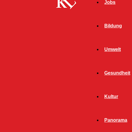
Jobs
Bildung
Umwelt
Gesundheit
Kultur
Start
FB News
In Schwimmbad eingebrochen – Zeugen
Panorama
gesucht!