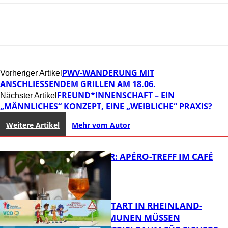
PWV-WANDERUNG MIT
Vorheriger Artikel
ANSCHLIESSENDEM GRILLEN AM 18.06.
FREUND*INNENSCHAFT – EIN
Nächster Artikel
„MÄNNLICHES“ KONZEPT, EINE „WEIBLICHE“ PRAXIS?
Weitere Artikel
Mehr vom Autor
HOT SUMMER: APÉRO-TREFF IM CAFÉ
LUMA
ZUM SCHULSTART IN RHEINLAND-
PFALZ: KOMMUNEN MÜSSEN