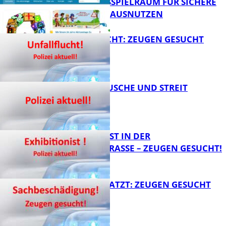
HANDLUNGSSPIELRAUM FÜR SICHERE
FB Kultur
SCHULWEGE AUSNUTZEN
UNFALLFLUCHT: ZEUGEN GESUCHT
FB News
KNALLGERÄUSCHE UND STREIT
FB News
EXHIBITIONIST IN DER
VELMANNSTRASSE – ZEUGEN GESUCHT!
FB News
AUTO ZERKRATZT: ZEUGEN GESUCHT
FB News