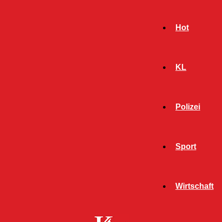
Hot
KL
Polizei
Sport
- Werbeanzeige -
Wirtschaft