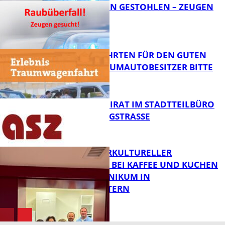
TEURE KETTEN GESTOHLEN – ZEUGEN
GESUCHT!
FB News
SPENDENFAHRTEN FÜR DEN GUTEN
ZWECK – TRAUMAUTOBESITZER BITTE
MELDEN!
FB News
SENIORENBEIRAT IM STADTTEILBÜRO
IN DER KÖNIGSTRASSE
FB News
NEUER INTERKULTURELLER
TREFFPUNKT BEI KAFFEE UND KUCHEN
IM PFALZKLINIKUM IN
FB News
KAISERSLAUTERN