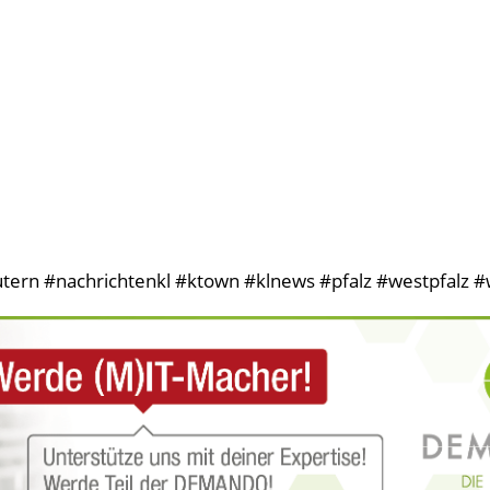
tern #nachrichtenkl #ktown #klnews #pfalz #westpfalz #