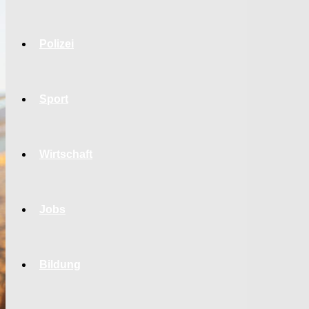
Polizei
Sport
Wirtschaft
Jobs
Bildung