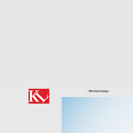
- Werbeanzeige -
RKLÄRUNG
Nachrichten
Kaiserslautern