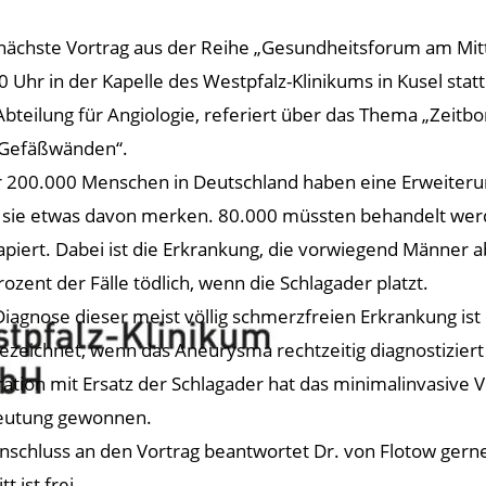
nächste Vortrag aus der Reihe „Gesundheitsforum am Mitt
0 Uhr in der Kapelle des Westpfalz-Klinikums in Kusel stat
Abteilung für Angiologie, referiert über das Thema „Zei
Gefäßwänden“.
 200.000 Menschen in Deutschland haben eine Erweiteru
 sie etwas davon merken. 80.000 müssten behandelt werd
apiert. Dabei ist die Erkrankung, die vorwiegend Männer a
rozent der Fälle tödlich, wenn die Schlagader platzt.
Diagnose dieser meist völlig schmerzfreien Erkrankung ist
ezeichnet, wenn das Aneurysma rechtzeitig diagnostizier
ation mit Ersatz der Schlagader hat das minimalinvasive
eutung gewonnen.
nschluss an den Vortrag beantwortet Dr. von Flotow ger
tt ist frei.