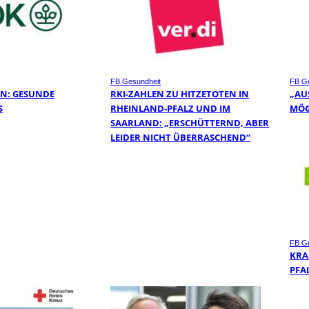
FB Gesundheit
FB Ge
EN: GESUNDE
RKI-ZAHLEN ZU HITZETOTEN IN
„AU
S
RHEINLAND-PFALZ UND IM
MÖG
SAARLAND: „ERSCHÜTTERND, ABER
LEIDER NICHT ÜBERRASCHEND“
FB Ge
KRA
PFA