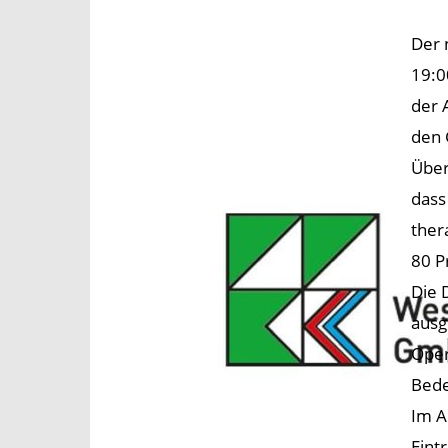
Der 
19:0
der 
den 
Über
dass
ther
80 P
Die 
ausg
Oper
Bed
Im A
Eintri