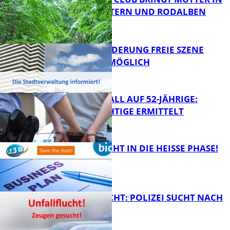
KAISERSLAUTERN UND RODALBEN
ZUSAMMEN
FB News
PROJEKTFÖRDERUNG FREIE SZENE
WEITERHIN MÖGLICH
FB News
RAUBÜBERFALL AUF 52-JÄHRIGE:
TATVERDÄCHTIGE ERMITTELT
FB Kultur
1,2,3 GO® GEHT IN DIE HEISSE PHASE!
FB News
UNFALLFLUCHT: POLIZEI SUCHT NACH
ZEUGEN
Bildung