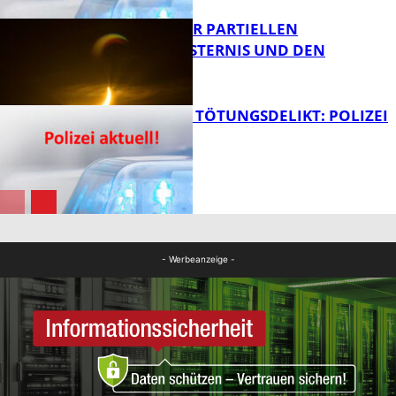
VORTRAG ZUR PARTIELLEN
SONNENFINSTERNIS UND DEN
PERSEIDEN
FB News
VERSUCHTES TÖTUNGSDELIKT: POLIZEI
ERMITTELT
Bildung
FB News
- Werbeanzeige -