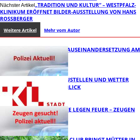
„TRADITION UND KULTUR“ – WESTPFALZ-
Nächster Artikel
KLINIKUM ERÖFFNET BILDER-AUSSTELLUNG VON HANS
ROSSBERGER
Weitere Artikel
Mehr vom Autor
HANDFESTE AUSEINANDERSETZUNG AM
PFAFFPLATZ
PARKEN, BAUSTELLEN UND WETTER
DIGITAL IM BLICK
FB News
UNBEKANNTE LEGEN FEUER – ZEUGEN
GESUCHT!
FB News
NEUER MOM CLUB BRINGT MÜTTER IN