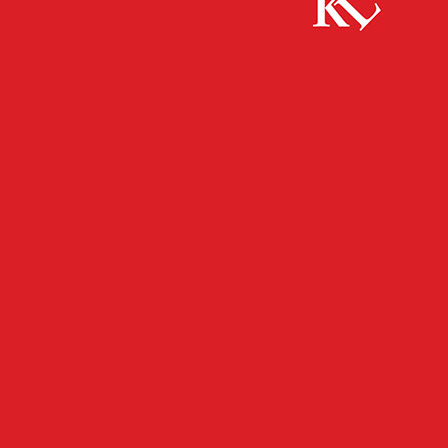
Start
FB News
Streit um Geldschulden eskaliert – schwerer
räuberischer Erpressung, gefährlicher Körperverletzung
FB NEWS
POLIZEI
TOP NEWS
TWITTER NEWS