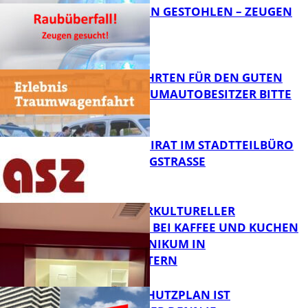
TEURE KETTEN GESTOHLEN – ZEUGEN
GESUCHT!
FB News
SPENDENFAHRTEN FÜR DEN GUTEN
ZWECK – TRAUMAUTOBESITZER BITTE
MELDEN!
FB News
SENIORENBEIRAT IM STADTTEILBÜRO
IN DER KÖNIGSTRASSE
FB News
NEUER INTERKULTURELLER
TREFFPUNKT BEI KAFFEE UND KUCHEN
IM PFALZKLINIKUM IN
FB News
KAISERSLAUTERN
EIN HITZESCHUTZPLAN IST