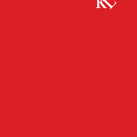
Start
FB News
Außenspiegel beschädigt und abgehauen –
Zeugen gesucht!
FB NEWS
POLIZEI
TWITTER NEWS