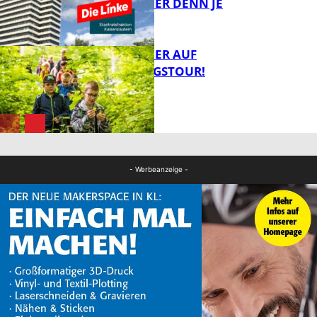
NOTWENDIGER DENN JE
FB Gesundheit
MIT DEM JÄGER AUF
ENTDECKUNGSTOUR!
FB News
FB News
- Werbeanzeige -