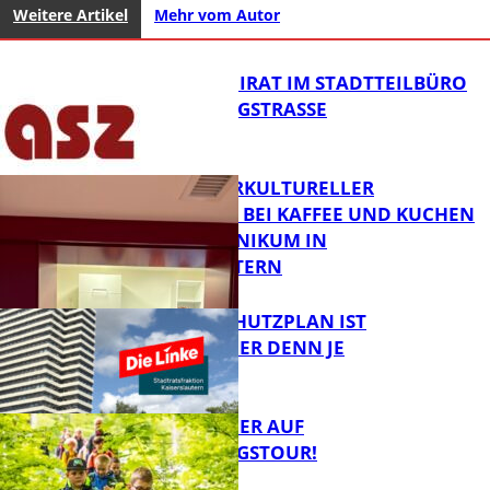
Weitere Artikel
Mehr vom Autor
SENIORENBEIRAT IM STADTTEILBÜRO
IN DER KÖNIGSTRASSE
NEUER INTERKULTURELLER
TREFFPUNKT BEI KAFFEE UND KUCHEN
IM PFALZKLINIKUM IN
FB News
KAISERSLAUTERN
EIN HITZESCHUTZPLAN IST
NOTWENDIGER DENN JE
FB Gesundheit
MIT DEM JÄGER AUF
ENTDECKUNGSTOUR!
FB News