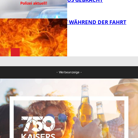
FB News
AUTO FÄNGT WÄHREND DER FAHRT
FEUER
FB News
FB News
- Werbeanzeige -