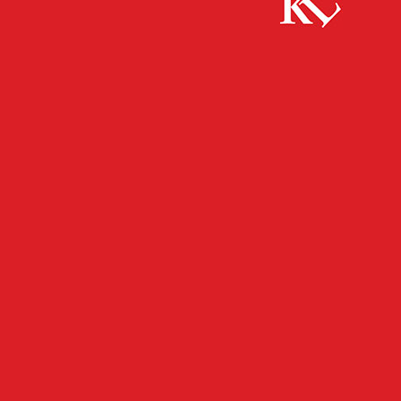
Start
FB News
LKW mit erheblichen Mängeln aus dem Verkehr
gezogen
FB NEWS
POLIZEI
TWITTER NEWS