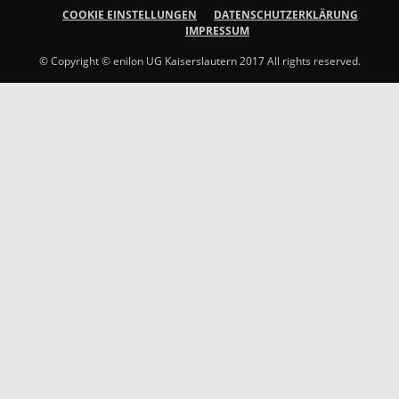
COOKIE EINSTELLUNGEN
DATENSCHUTZERKLÄRUNG
IMPRESSUM
© Copyright © enilon UG Kaiserslautern 2017 All rights reserved.