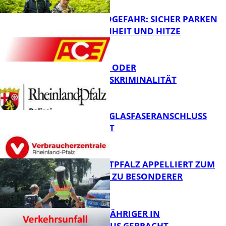
WALDBRANDGEFAHR: SICHER PARKEN
BEI TROCKENHEIT UND HITZE
FB News
CYBERCRIME ODER
WIRTSCHAFTSKRIMINALITÄT
FB News
WARUM EIN GLASFASERANSCHLUSS
SINNVOLL IST
Polizei
POLIZEI WESTPFALZ APPELLIERT ZUM
SCHULSTART ZU BESONDERER
VORSICHT
FB News
UNFALL: 58-JÄHRIGER IN
KRANKENHAUS GEBRACHT