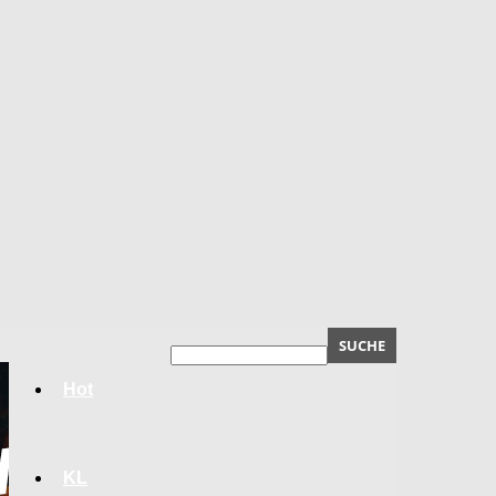
Hot
KL