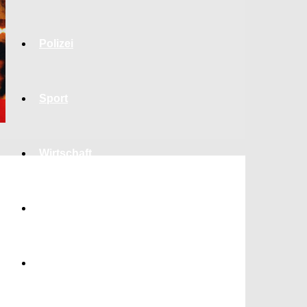
Polizei
Sport
Wirtschaft
Jobs
Bildung