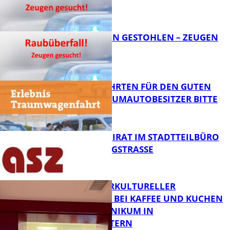
FB News
TEURE KETTEN GESTOHLEN – ZEUGEN
GESUCHT!
FB News
SPENDENFAHRTEN FÜR DEN GUTEN
ZWECK – TRAUMAUTOBESITZER BITTE
MELDEN!
FB News
SENIORENBEIRAT IM STADTTEILBÜRO
IN DER KÖNIGSTRASSE
FB News
NEUER INTERKULTURELLER
TREFFPUNKT BEI KAFFEE UND KUCHEN
IM PFALZKLINIKUM IN
FB News
KAISERSLAUTERN