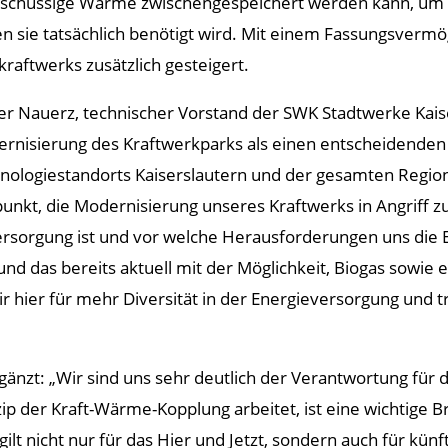
schüssige Wärme zwischengespeichert werden kann, um s
n sie tatsächlich benötigt wird. Mit einem Fassungsvermög
kraftwerks zusätzlich gesteigert.
er Nauerz, technischer Vorstand der SWK Stadtwerke Kaise
rnisierung des Kraftwerkparks als einen entscheidenden S
nologiestandorts Kaiserslautern und der gesamten Regio
punkt, die Modernisierung unseres Kraftwerks in Angriff z
versorgung ist und vor welche Herausforderungen uns die 
 das bereits aktuell mit der Möglichkeit, Biogas sowie e
 hier für mehr Diversität in der Energieversorgung und t
änzt: „Wir sind uns sehr deutlich der Verantwortung für
ip der Kraft-Wärme-Kopplung arbeitet, ist eine wichtige 
gilt nicht nur für das Hier und Jetzt, sondern auch für k