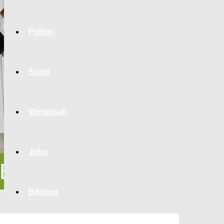
Polizei
Sport
Wirtschaft
Jobs
Bildung