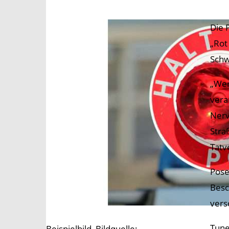
Die 
„Rot
Schw
„Wer
vera
Nerv
Stra
Tatv
Pose
Besc
vers
Tune
Beispielbild, Bildquelle: