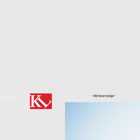
- Werbeanzeige -
RKLÄRUNG
Nachrichten
Kaiserslautern