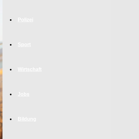
Polizei
Sport
Wirtschaft
Jobs
Bildung