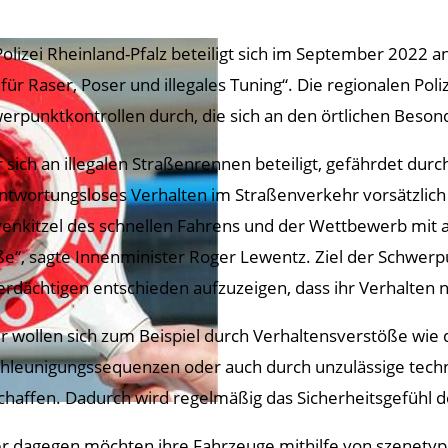
Polizei Rheinland-Pfalz beteiligt sich im September 2022 
 für Raser, Poser und illegales Tuning“. Die regionalen Po
erpunktkontrollen durch, die sich an den örtlichen Beson
 sich an illegalen Straßenrennen beteiligt, gefährdet durc
ntwortungsloses Verhalten im Straßenverkehr vorsätzlich 
enkitzel des schnellen Fahrens und der Wettbewerb mit an
ße“, sagte Innenminister Roger Lewentz. Ziel der Schwerpu
erdächtigen entschieden aufzuzeigen, dass ihr Verhalten
r wollen sich zum Beispiel durch Verhaltensverstöße wie 
hleunigungssequenzen oder auch durch unzulässige tec
chaffen. Dadurch wird regelmäßig das Sicherheitsgefühl d
r dagegen möchten ihre Fahrzeuge mithilfe von szenetyp