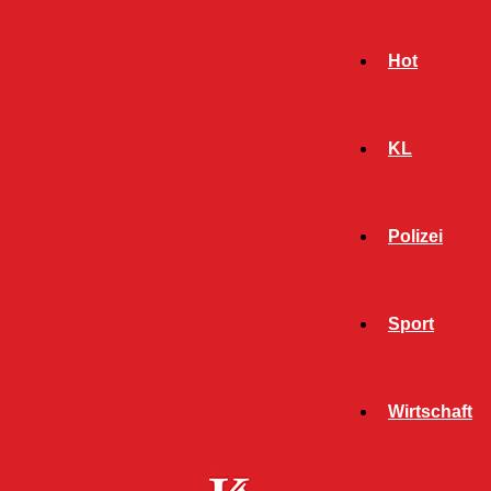
Hot
KL
Polizei
Sport
- Werbeanzeige -
Wirtschaft