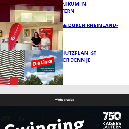
IM PFALZKLINIKUM IN
FB News
KAISERSLAUTERN
SOMMERREISE DURCH RHEINLAND-
PFALZ
FB Gesundheit
EIN HITZESCHUTZPLAN IST
NOTWENDIGER DENN JE
Panorama
FB News
- Werbeanzeige -