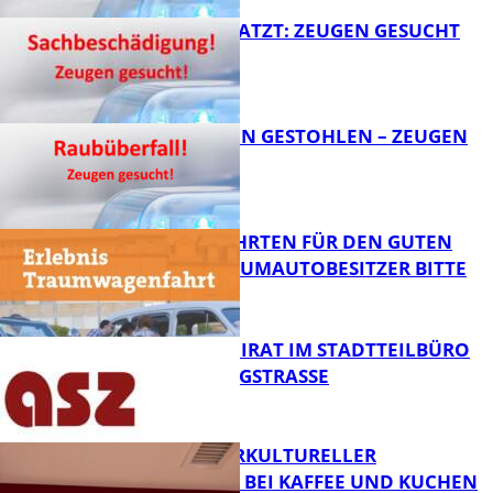
AUTO ZERKRATZT: ZEUGEN GESUCHT
FB News
TEURE KETTEN GESTOHLEN – ZEUGEN
GESUCHT!
FB News
SPENDENFAHRTEN FÜR DEN GUTEN
ZWECK – TRAUMAUTOBESITZER BITTE
MELDEN!
FB News
SENIORENBEIRAT IM STADTTEILBÜRO
IN DER KÖNIGSTRASSE
FB News
NEUER INTERKULTURELLER
TREFFPUNKT BEI KAFFEE UND KUCHEN