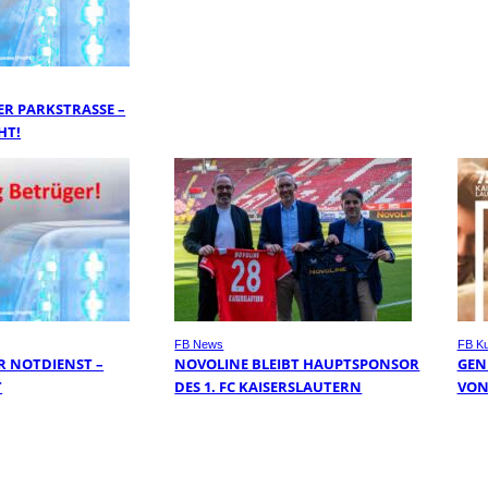
R PARKSTRASSE – Z
T!
FB News
FB Ku
 NOTDIENST –
NOVOLINE BLEIBT HAUPTSPONSOR
GEN
T
DES 1. FC KAISERSLAUTERN
VON