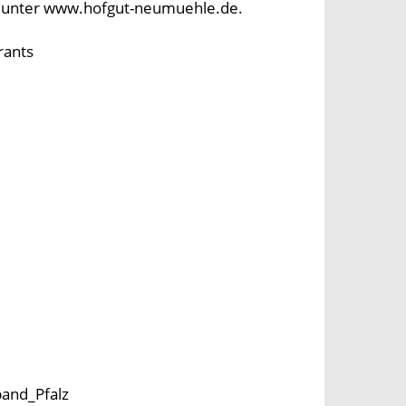
ch unter www.hofgut-neumuehle.de.
rants
band_Pfalz