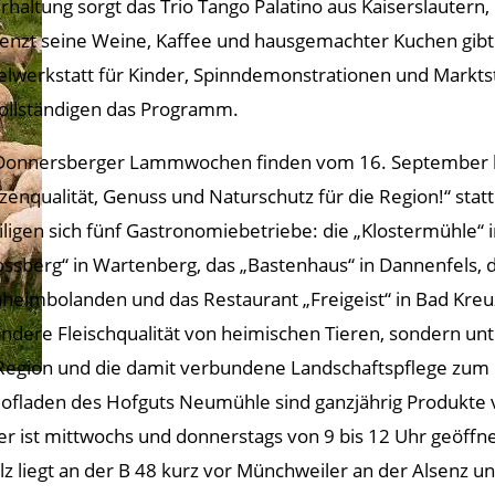
rhaltung sorgt das Trio Tango Palatino aus Kaiserslauter
enzt seine Weine, Kaffee und hausgemachter Kuchen gibt 
elwerkstatt für Kinder, Spinndemonstrationen und Markt
ollständigen das Programm.
Donnersberger Lammwochen finden vom 16. September b
tzenqualität, Genuss und Naturschutz für die Region!“ stat
iligen sich fünf Gastronomiebetriebe: die „Klostermühle“
ossberg“ in Wartenberg, das „Bastenhaus“ in Dannenfels, da
hheimbolanden und das Restaurant „Freigeist“ in Bad Kreuz
ndere Fleischqualität von heimischen Tieren, sondern unte
Region und die damit verbundene Landschaftspflege zum
ofladen des Hofguts Neumühle sind ganzjährig Produkte
eser ist mittwochs und donnerstags von 9 bis 12 Uhr geöffne
z liegt an der B 48 kurz vor Münchweiler an der Alsenz un