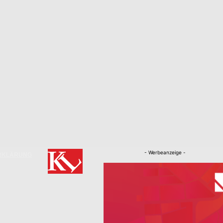
- Werbeanzeige -
RKLÄRUNG
Nachrichten
Kaiserslautern