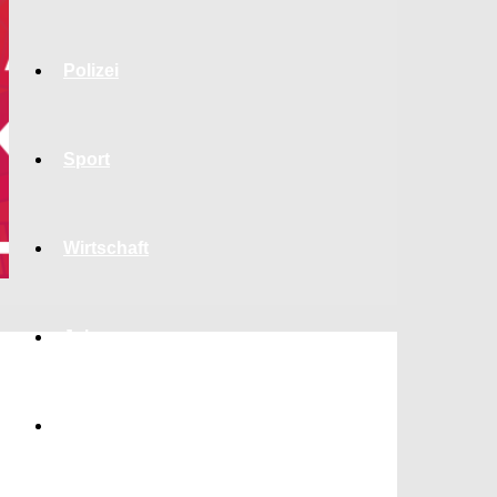
Polizei
Sport
Wirtschaft
Jobs
Bildung