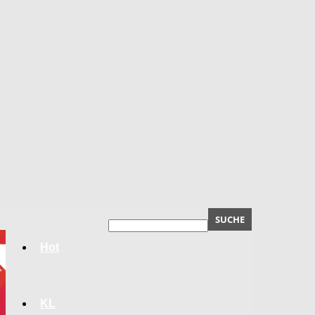
Hot
KL