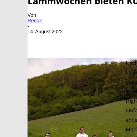
Lammwochen bieten Kul
Von
Redak
-
14. August 2022
Nach
Lamm
das 
Neum
High
einf
ande
Meri