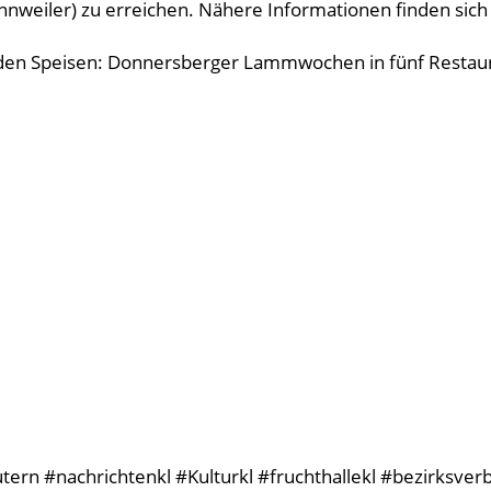
nnweiler) zu erreichen. Nähere Informationen finden si
den Speisen: Donnersberger Lammwochen in fünf Restau
ern #nachrichtenkl #Kulturkl #fruchthallekl #bezirksver