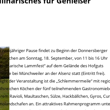
inarisches für Genießer
 zweijähriger Pause findet zu Beginn der Donnersberger
wochen am Sonntag, 18. September, von 11 bis 16 Uhr
„Kulinarische Lammfest“ auf dem Gelände des Hofguts
ühle bei Münchweiler an der Alsenz statt (Eintritt frei).
light der Veranstaltung ist die „Schlemmermeile“ mit re
allsreichen Köchen der fünf teilnehmenden Gastronomiebe
rem Ravioli, Maultaschen, Sülze, Hackbällchen, Gyros, Cu
nolandschafen an. Ein attraktives Rahmenprogramm unterh