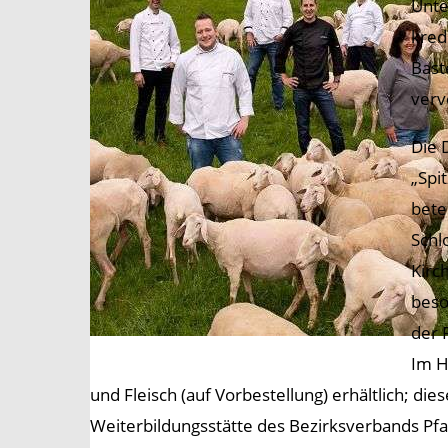
Unte
kred
Bast
verv
Die 
„Spi
bete
Schl
Kirc
beso
der 
Im H
und Fleisch (auf Vorbestellung) erhältlich; di
Weiterbildungsstätte des Bezirksverbands Pfal