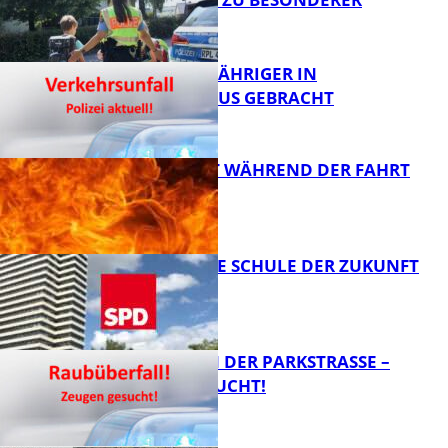
VORSICHT
FB News
UNFALL: 58-JÄHRIGER IN
KRANKENHAUS GEBRACHT
FB News
AUTO FÄNGT WÄHREND DER FAHRT
FEUER
FB News
WIE SIEHT DIE SCHULE DER ZUKUNFT
AUS?
FB News
ÜBERFALL IN DER PARKSTRASSE – Z
EUGEN GESUCHT!
FB News