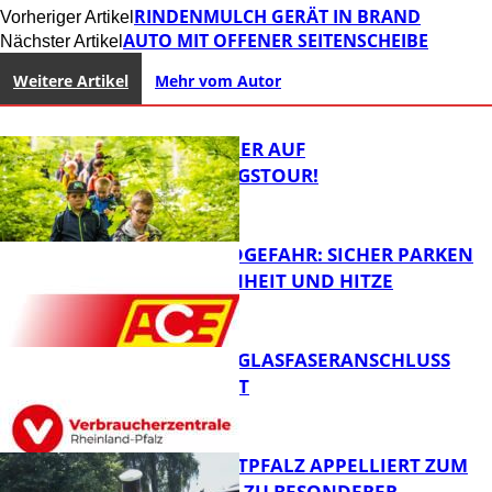
RINDENMULCH GERÄT IN BRAND
Vorheriger Artikel
AUTO MIT OFFENER SEITENSCHEIBE
Nächster Artikel
Weitere Artikel
Mehr vom Autor
MIT DEM JÄGER AUF
ENTDECKUNGSTOUR!
WALDBRANDGEFAHR: SICHER PARKEN
BEI TROCKENHEIT UND HITZE
FB News
WARUM EIN GLASFASERANSCHLUSS
SINNVOLL IST
FB News
POLIZEI WESTPFALZ APPELLIERT ZUM
SCHULSTART ZU BESONDERER