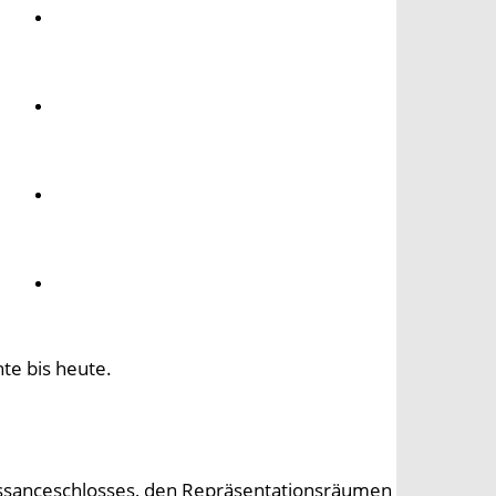
Umwelt
Gesundheit
Kultur
Panorama
te bis heute.
issanceschlosses, den Repräsentationsräumen