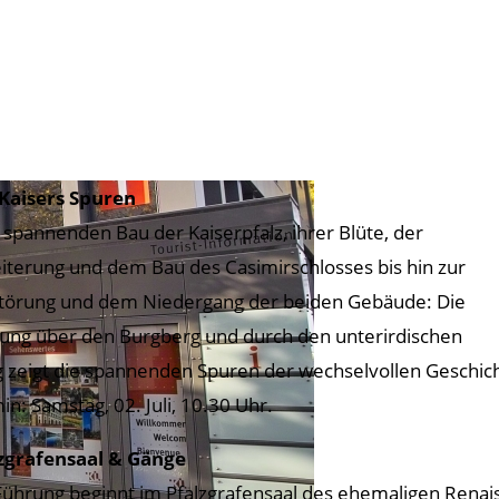
Kaisers Spuren
spannenden Bau der Kaiserpfalz, ihrer Blüte, der
iterung und dem Bau des Casimirschlosses bis hin zur
törung und dem Niedergang der beiden Gebäude: Die
ung über den Burgberg und durch den unterirdischen
 zeigt die spannenden Spuren der wechselvollen Geschich
in: Samstag, 02. Juli, 10.30 Uhr.
zgrafensaal & Gänge
Führung beginnt im Pfalzgrafensaal des ehemaligen Rena