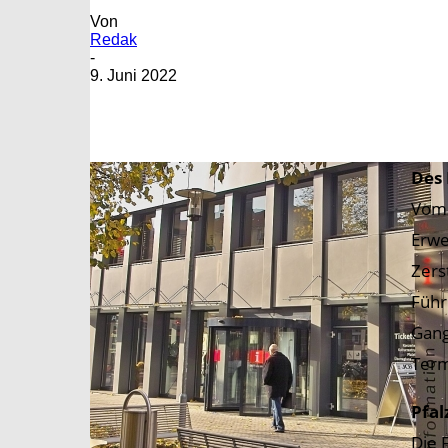
Von
Redak
-
9. Juni 2022
Des 
Vom 
Erwe
Zers
Führ
Gang
Term
Pfal
Die 