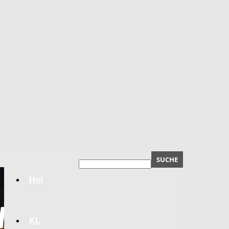
Hot
KL