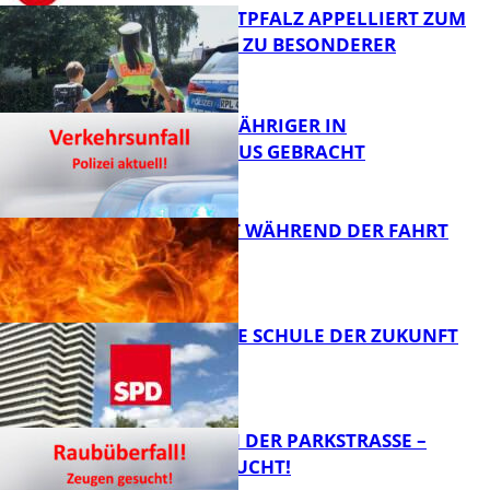
POLIZEI WESTPFALZ APPELLIERT ZUM
SCHULSTART ZU BESONDERER
VORSICHT
FB News
UNFALL: 58-JÄHRIGER IN
KRANKENHAUS GEBRACHT
FB News
AUTO FÄNGT WÄHREND DER FAHRT
FEUER
FB News
WIE SIEHT DIE SCHULE DER ZUKUNFT
AUS?
FB News
ÜBERFALL IN DER PARKSTRASSE – Z
EUGEN GESUCHT!