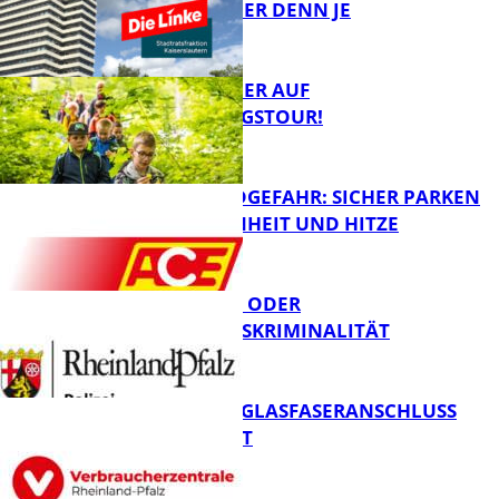
NOTWENDIGER DENN JE
MIT DEM JÄGER AUF
ENTDECKUNGSTOUR!
FB News
WALDBRANDGEFAHR: SICHER PARKEN
BEI TROCKENHEIT UND HITZE
FB News
CYBERCRIME ODER
WIRTSCHAFTSKRIMINALITÄT
FB News
WARUM EIN GLASFASERANSCHLUSS
SINNVOLL IST
Polizei