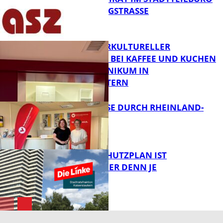
IN DER KÖNIGSTRASSE
FB News
NEUER INTERKULTURELLER
TREFFPUNKT BEI KAFFEE UND KUCHEN
IM PFALZKLINIKUM IN
FB News
KAISERSLAUTERN
SOMMERREISE DURCH RHEINLAND-
PFALZ
FB Gesundheit
EIN HITZESCHUTZPLAN IST
NOTWENDIGER DENN JE
Panorama