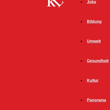
Jobs
Bildung
Umwelt
Gesundheit
Kultur
Start
FB News
Grundschule Erzhütten: Staatssekretärin Eder
Panorama
kürt Gewinnerinnen und Gewinner des Wald-
Kunstwettbewerbs 2021