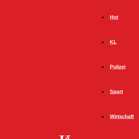
Hot
KL
Polizei
Sport
- Werbeanzeige -
Wirtschaft