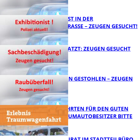
FB News
EXHIBITIONIST IN DER
VELMANNSTRASSE – ZEUGEN GESUCHT!
FB News
AUTO ZERKRATZT: ZEUGEN GESUCHT
FB News
TEURE KETTEN GESTOHLEN – ZEUGEN
GESUCHT!
FB News
SPENDENFAHRTEN FÜR DEN GUTEN
ZWECK – TRAUMAUTOBESITZER BITTE
MELDEN!
FB News
SENIORENBEIRAT IM STADTTEILBÜRO