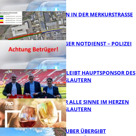
FB News
BAUARBEITEN IN DER MERKURSTRASSE
FB News
FRAGWÜRDIGER NOTDIENST – POLIZEI
WARNT
FB News
NOVOLINE BLEIBT HAUPTSPONSOR DES
1. FC KAISERSLAUTERN
FB News
GENÜSSE FÜR ALLE SINNE IM HERZEN
VON KAISERSLAUTERN
FB News
MINISTER TEUBER ÜBERGIBT