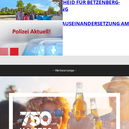
FÖRDERBESCHEID FÜR BETZENBERG-
ENTWICKLUNG
FB Kultur
HANDFESTE AUSEINANDERSETZUNG AM
PFAFFPLATZ
FB News
FB News
- Werbeanzeige -