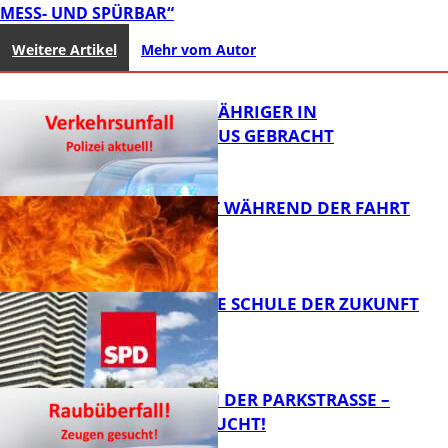
MESS- UND SPÜRBAR“
Weitere Artikel
Mehr vom Autor
UNFALL: 58-JÄHRIGER IN
KRANKENHAUS GEBRACHT
AUTO FÄNGT WÄHREND DER FAHRT
FEUER
FB News
WIE SIEHT DIE SCHULE DER ZUKUNFT
AUS?
FB News
ÜBERFALL IN DER PARKSTRASSE – Z
EUGEN GESUCHT!