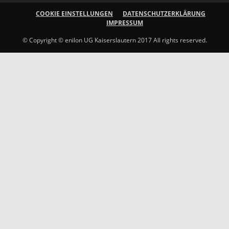
COOKIE EINSTELLUNGEN
DATENSCHUTZERKLÄRUNG
IMPRESSUM
© Copyright © enilon UG Kaiserslautern 2017 All rights reserved.