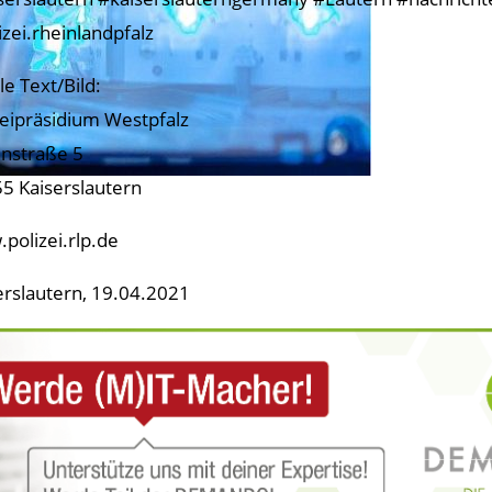
izei.rheinlandpfalz
le Text/Bild:
zeipräsidium Westpfalz
nstraße 5
5 Kaiserslautern
polizei.rlp.de
erslautern, 19.04.2021