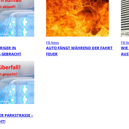
FB News
FB N
RIGER IN
AUTO FÄNGT WÄHREND DER FAHRT
WIE
 GEBRACHT
FEUER
AUS
R PARKSTRASSE – Z
T!