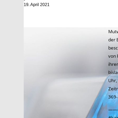
19. April 2021
Mutw
der 
besc
von 
ihre
bisl
Uhr,
Zeit
369-
——
#kai