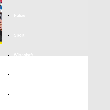
Polizei
Sport
Wirtschaft
Jobs
Bildung