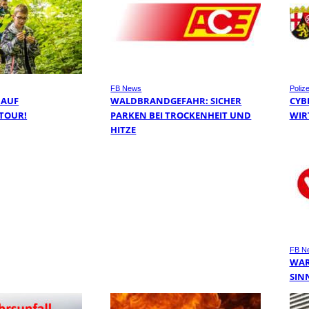
FB News
Polize
 AUF
WALDBRANDGEFAHR: SICHER
CYB
TOUR!
PARKEN BEI TROCKENHEIT UND
WIR
HITZE
FB N
WAR
SIN