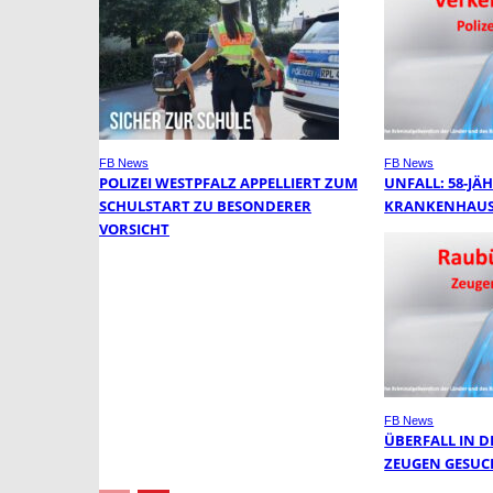
FB News
FB News
POLIZEI WESTPFALZ APPELLIERT ZUM
UNFALL: 58-JÄH
SCHULSTART ZU BESONDERER
KRANKENHAUS
VORSICHT
FB News
ÜBERFALL IN DE
EUGEN GESUCH