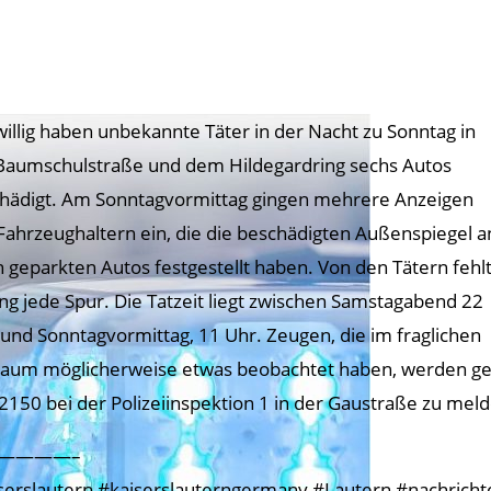
illig haben unbekannte Täter in der Nacht zu Sonntag in
Baumschulstraße und dem Hildegardring sechs Autos
hädigt. Am Sonntagvormittag gingen mehrere Anzeigen
Fahrzeughaltern ein, die die beschädigten Außenspiegel a
n geparkten Autos festgestellt haben. Von den Tätern fehl
ang jede Spur. Die Tatzeit liegt zwischen Samstagabend 22
 und Sonntagvormittag, 11 Uhr. Zeugen, die im fraglichen
raum möglicherweise etwas beobachtet haben, werden ge
2150 bei der Polizeiinspektion 1 in der Gaustraße zu meld
————–
serslautern #kaiserslauterngermany #Lautern #nachrichtenk