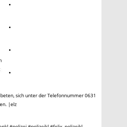
Umwelt
Gesundheit
Kultur
n
t
Panorama
beten, sich unter der Telefonnummer 0631
en. |elz
l #polizei #polizeikl #felix_polizeikl