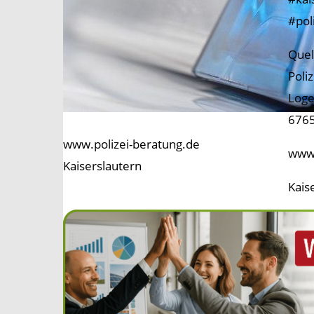
#pol
Quel
Poli
Loge
6765
www.polizei-beratung.de
www.
Kaiserslautern
Kais