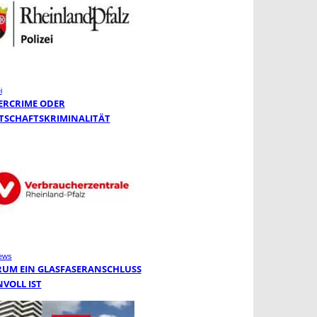
i
ERCRIME ODER
TSCHAFTSKRIMINALITÄT
ews
UM EIN GLASFASERANSCHLUSS
NVOLL IST