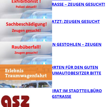
VELMANNSTRASSE – ZEUGEN GESUCHT!
FB News
AUTO ZERKRATZT: ZEUGEN GESUCHT
FB News
TEURE KETTEN GESTOHLEN – ZEUGEN
GESUCHT!
FB News
SPENDENFAHRTEN FÜR DEN GUTEN
ZWECK – TRAUMAUTOBESITZER BITTE
MELDEN!
FB News
SENIORENBEIRAT IM STADTTEILBÜRO
IN DER KÖNIGSTRASSE
FB News