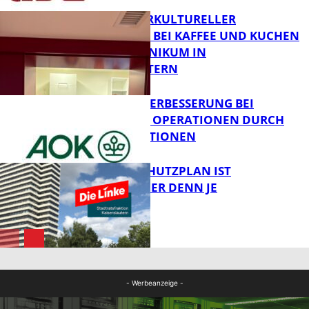
NEUER INTERKULTURELLER
TREFFPUNKT BEI KAFFEE UND KUCHEN
IM PFALZKLINIKUM IN
FB News
KAISERSLAUTERN
QUALITÄTSVERBESSERUNG BEI
KOMPLEXEN OPERATIONEN DURCH
FB Gesundheit
KONZENTRATIONEN
EIN HITZESCHUTZPLAN IST
NOTWENDIGER DENN JE
FB Gesundheit
FB News
- Werbeanzeige -