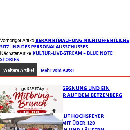
BEKANNTMACHUNG NICHTÖFFENTLICHE
Vorheriger Artikel
SITZUNG DES PERSONALAUSSCHUSSES
KULTUR-LIVE-STREAM – BLUE NOTE
Nächster Artikel
STORIES
Weitere Artikel
Mehr vom Autor
BRUNCH, BEGEGNUNG UND EIN
OFFENES OHR AUF DEM BETZENBERG
31. KERWELAUF HOCHSPEYER
BEGEISTERT MIT ÜBER 120
LÄUFERINNEN UND LÄUFERN