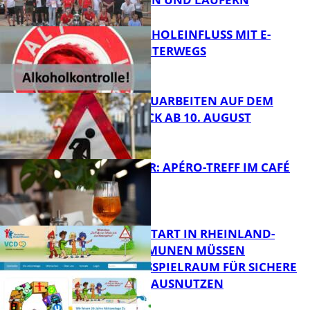
FB News
UNTER ALKOHOLEINFLUSS MIT E-
SCOOTER UNTERWEGS
FB News
STRASSENBAUARBEITEN AUF DEM B
ÄNNJERRÜCK AB 10. AUGUST
FB News
HOT SUMMER: APÉRO-TREFF IM CAFÉ
LUMA
FB News
ZUM SCHULSTART IN RHEINLAND-
PFALZ: KOMMUNEN MÜSSEN
HANDLUNGSSPIELRAUM FÜR SICHERE
FB Kultur
SCHULWEGE AUSNUTZEN