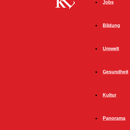
Jobs
Bildung
Umwelt
Gesundheit
Start
FB Gesundheit
Sozialmanagement der Bau AG
Kultur
unterstützt bei Online-Terminregistrierung für die Corona-
Schutzimpfung
FB GESUNDHEIT
Panorama
FB NEWS
KAISERSLAUTERN