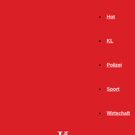
Hot
KL
Polizei
Sport
- Werbeanzeige -
Wirtschaft